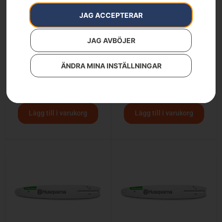
JAG ACCEPTERAR
JAG AVBÖJER
ÄNDRA MINA INSTÄLLNINGAR
Svärd 1/4″, Carving, 10″
Svärd 1/4″, Carving, 12″
1 090
kr
1 290
kr
Lägg till i varukorg
Lägg till i varukorg