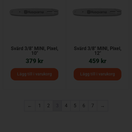
Svärd 3/8″ MINI, Pixel,
Svärd 3/8″ MINI, Pixel,
10″
12″
379
kr
459
kr
Lägg till i varukorg
Lägg till i varukorg
←
1
2
3
4
5
6
7
→