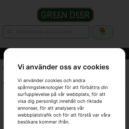
0
Vi använder oss av cookies
Hem
»
Webbutik
»
Skog
»
Skärutrustning
»
Motorsågssvärd
»
Sida 3
Vi använder cookies och andra
Visar 25–36 av 77 resultat
spårningsteknologier för att förbättra din
surfupplevelse på vår webbplats, för att
visa dig personligt innehåll och riktade
annonser, för att analysera vår
webbplatstrafik och för att förstå var våra
besökare kommer ifrån.