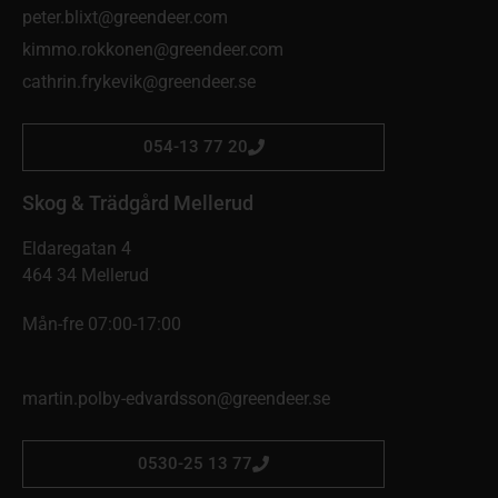
peter.blixt@greendeer.com
kimmo.rokkonen@greendeer.com
cathrin.frykevik@greendeer.se
054-13 77 20
Skog & Trädgård Mellerud
Eldaregatan 4
464 34 Mellerud
Mån-fre 07:00-17:00
martin.polby-edvardsson@greendeer.se
0530-25 13 77