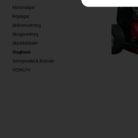
Motorsågar
Röjsågar
Skärutrustning
Skogsverktyg
Skyddskläder
Slaghack
Smörjmedel & Bränsle
VEDKLYV