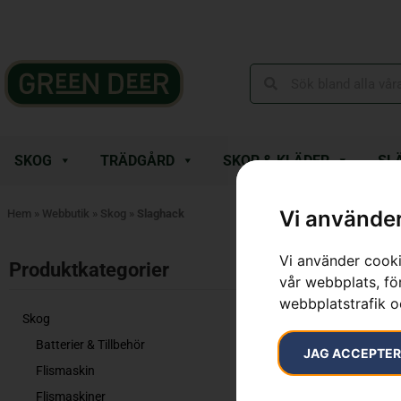
SKOG
TRÄDGÅRD
SKOR & KLÄDER
SL
Vi använder
Hem
»
Webbutik
»
Skog
»
Slaghack
Vi använder cooki
Endast ett sök
Produktkategorier​
vår webbplats, för
webbplatstrafik o
Skog
Batterier & Tillbehör
JAG ACCEPTE
Flismaskin
Flismaskiner