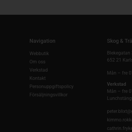
Navigation
Skog & Trä
Blekegatan 
Webbutik
652 21 Karl
Om oss
Verkstad
Mån – fre 0
Kontakt
Verkstad
Personuppgiftspolicy
Mån – fre 0
Försäljningsvillkor
Lunchstängt
peter.blixt
kimmo.rokk
cathrin.fry