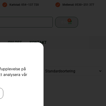
Karlstad: 054–137 720
Mellerud: 0530–251 377
0
0
kr
D
OM OSS
KONTAKT
rfupplevelse på
tt analysera vår