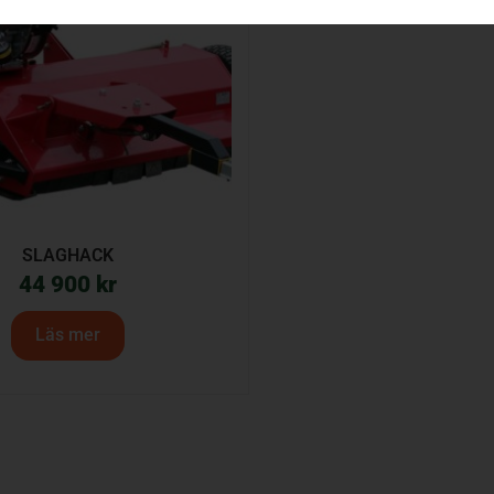
SLAGHACK
44 900
kr
Läs mer