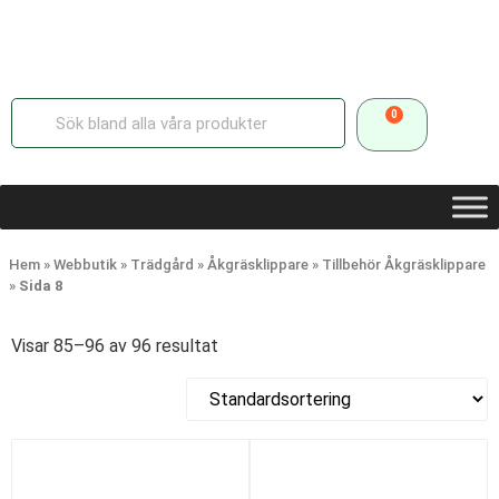
0
Hem
»
Webbutik
»
Trädgård
»
Åkgräsklippare
»
Tillbehör Åkgräsklippare
»
Sida 8
Visar 85–96 av 96 resultat