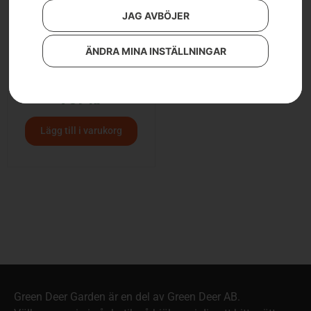
JAG AVBÖJER
ÄNDRA MINA INSTÄLLNINGAR
Svärd .325″, X-Force, 16″
739
kr
Lägg till i varukorg
Green Deer Garden är en del av Green Deer AB.