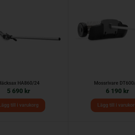
Häcksax HA860/24
Mossrivare DT600
5 690
kr
6 190
kr
Lägg till i varukorg
Lägg till i varuko