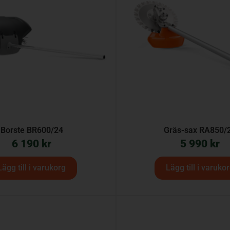
Borste BR600/24
Gräs-sax RA850/
6 190
kr
5 990
kr
Lägg till i varukorg
Lägg till i varuko