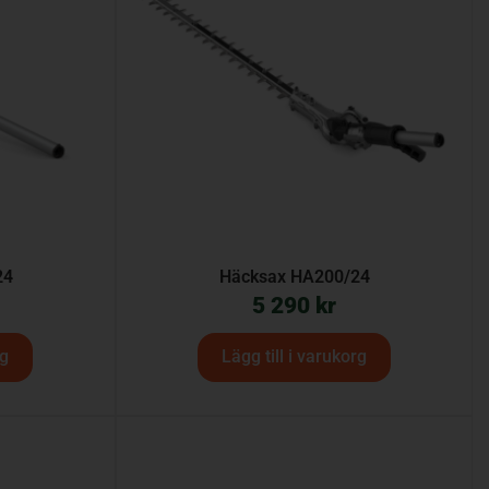
24
Häcksax HA200/24
5 290
kr
rg
Lägg till i varukorg