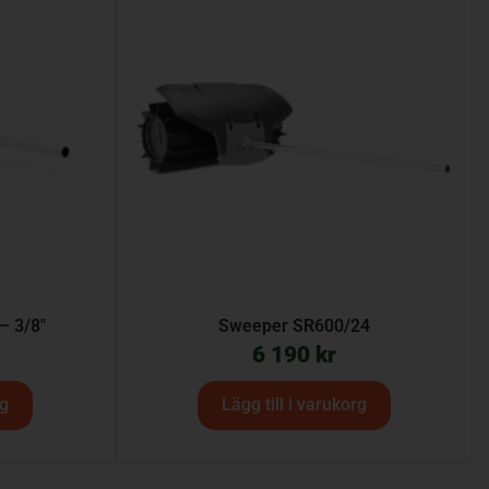
– 3/8″
Sweeper SR600/24
6 190
kr
rg
Lägg till i varukorg