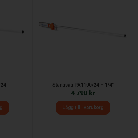
/24
Stångsåg PA1100/24 – 1/4″
4 790
kr
rg
Lägg till i varukorg