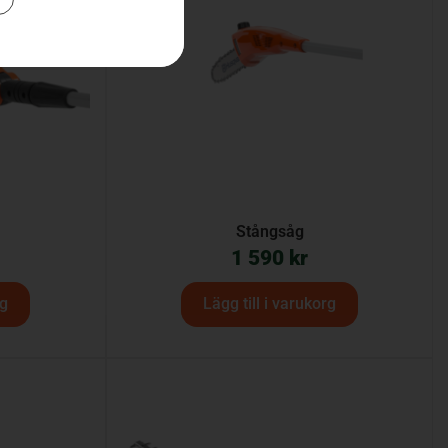
Stångsåg
1 590
kr
rg
Lägg till i varukorg