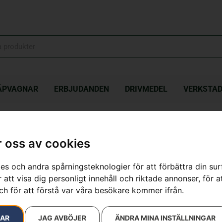
ÄPVAGNAR
ERBJUDANDEN
DRIVMEDEL
VERKSTA
 oss av cookies
19 resultat
es och andra spårningsteknologier för att förbättra din su
 att visa dig personligt innehåll och riktade annonser, för a
ch för att förstå var våra besökare kommer ifrån.
RAR
JAG AVBÖJER
ÄNDRA MINA INSTÄLLNINGAR