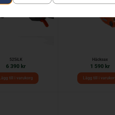
525iLK
Häcksax
6 390
kr
1 590
kr
Lägg till i varukorg
Lägg till i varuko