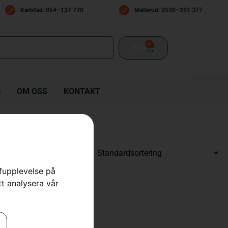
Karlstad: 054–137 720
Mellerud: 0530–251 377
0
0
kr
D
OM OSS
KONTAKT
rfupplevelse på
tt analysera vår