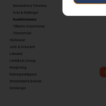
Bensindrivna Trimmers
Gräs & Röjklingor
Kombitrimmers
Tillbehör Grästrimmer
Trimmertråd
Häcksaxar
Jord- & Gräsvård
Leksaker
Lövblås & Lövsug
Rengörning
Robotgräsklippare
Smörjmedel & Bränsle
Snöslungor