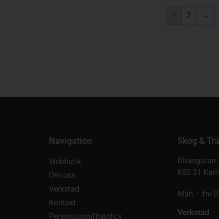
1
2
→
Navigation
Skog & Trä
Blekegatan 
Webbutik
652 21 Karl
Om oss
Verkstad
Mån – fre 0
Kontakt
Verkstad
Personuppgiftspolicy