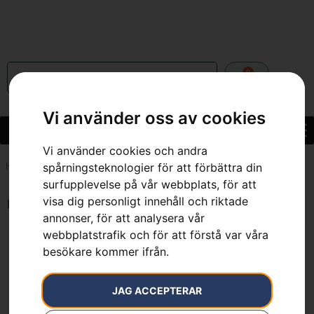
0
Vi använder oss av cookies
Vi använder cookies och andra
spårningsteknologier för att förbättra din
Hem
»
7391736367851
surfupplevelse på vår webbplats, för att
visa dig personligt innehåll och riktade
Endast ett sökresultat
annonser, för att analysera vår
webbplatstrafik och för att förstå var våra
besökare kommer ifrån.
HUSQVARNA PW 360
JAG ACCEPTERAR
5 590
kr