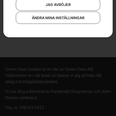
JAG AVBÖJER
Lägg till i varukorg
ÄNDRA MINA INSTÄLLNINGAR
Green Deer Garden är en del av Green Deer AB.
Välkommen in i vår butik så hjälper vi dig att hitta rätt
skog och trädgårdsprodukter.
Vi har lång erfarenhet av framförallt Husqvarnas och John
Deeres sortiment.
Org. nr. 556143-5412