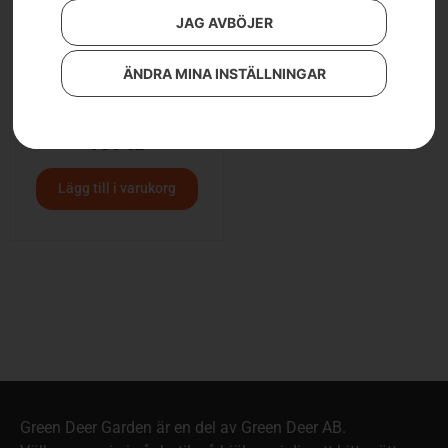
JAG AVBÖJER
ÄNDRA MINA INSTÄLLNINGAR
Hölster, filmall
159
kr
Lägg till i varukorg
Green Deer Garden är en del av Green Deer AB.