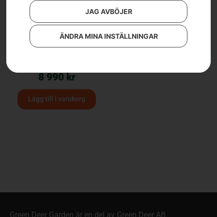
JAG AVBÖJER
ÄNDRA MINA INSTÄLLNINGAR
Vagn Pro – Riders /
traktorer
8 990
kr
Lägg till i varukorg
Green Deer Garden är en del av Green Deer AB.