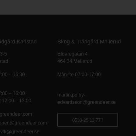
ädgård Karlstad
Skog & Trädgård Mellerud
 3-5
Eldaregatan 4
stad
464 34 Mellerud
7:00 – 16:30
Mån-fre 07:00-17:00
7:00 – 16:00
martin.polby-
 12:00 – 13:00
edvardsson@greendeer.se
@greendeer.com
0530-25 13 77
konen@greendeer.com
kevik@greendeer.se