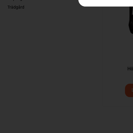
Trädgård
Hö