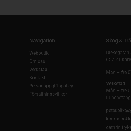
Navigation
Skog & Trä
Blekegatan 
Webbutik
652 21 Karl
Om oss
Verkstad
Mån – fre 0
Kontakt
Verkstad
Personuppgiftspolicy
Mån – fre 0
Försäljningsvillkor
Lunchstängt
peter.blixt
kimmo.rokk
cathrin.fry