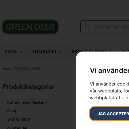
SKOG
TRÄDGÅRD
SKOR & KLÄDER
SL
Vi använder
Hem
»
7391883043905
Vi använder cooki
Endast ett sök
Produktkategorier​
vår webbplats, för
webbplatstrafik o
Batteridrivna Maskiner
Skog
JAG ACCEPTE
Skor & Kläder
Släpvagnar