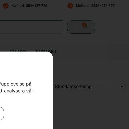
Karlstad: 054–137 720
Mellerud: 0530–251 377
0
0
kr
D
OM OSS
KONTAKT
rfupplevelse på
tt analysera vår