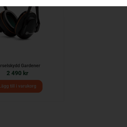
rselskydd Gardener
2 490
kr
Lägg till i varukorg