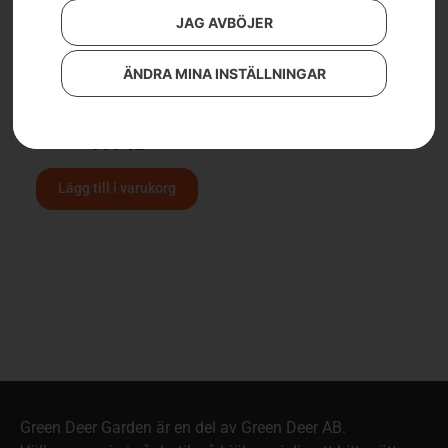
JAG AVBÖJER
ÄNDRA MINA INSTÄLLNINGAR
Luftfilterolja
419
kr
Lägg till i varukorg
Green Deer Garden är en del av Green Deer AB.