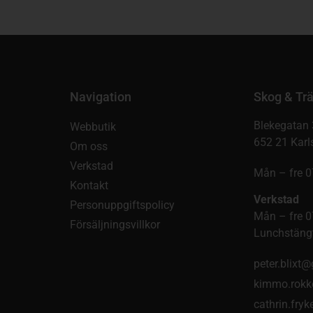
Navigation
Skog & Trä
Blekegatan 
Webbutik
652 21 Karl
Om oss
Verkstad
Mån – fre 0
Kontakt
Verkstad
Personuppgiftspolicy
Mån – fre 0
Försäljningsvillkor
Lunchstängt
peter.blixt
kimmo.rokk
cathrin.fry