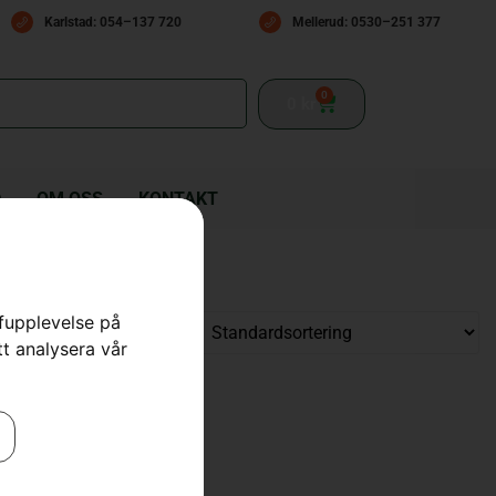
Karlstad: 054–137 720
Mellerud: 0530–251 377
0
0
kr
D
OM OSS
KONTAKT
rfupplevelse på
tt analysera vår