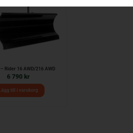
 – Rider 16 AWD/216 AWD
6 790
kr
Lägg till i varukorg