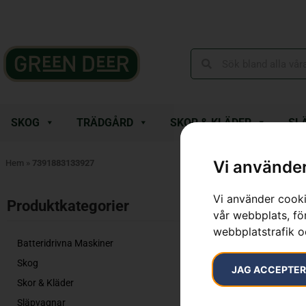
SKOG
TRÄDGÅRD
SKOR & KLÄDER
SL
Vi använder
Hem
»
7391883133927
Vi använder cooki
Endast ett sök
Produktkategorier​
vår webbplats, för
webbplatstrafik o
Batteridrivna Maskiner
Skog
JAG ACCEPTE
Skor & Kläder
Släpvagnar