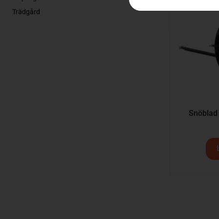
Trädgård
Snöblad