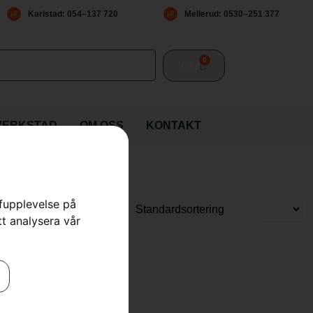
Karlstad: 054–137 720
Mellerud: 0530–251 377
0
0
kr
VERKSTAD
OM OSS
KONTAKT
rfupplevelse på
tt analysera vår