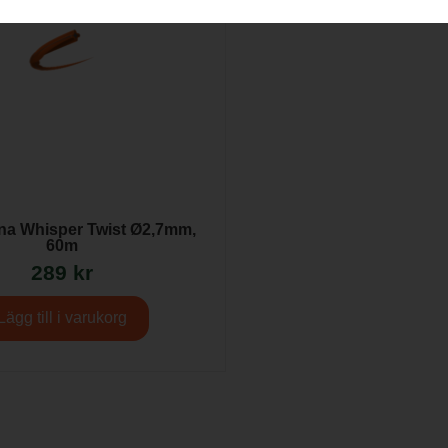
ina Whisper Twist Ø2,7mm,
60m
289
kr
Lägg till i varukorg