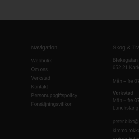
Navigation
Skog & Tr
Blekegatan
Webbutik
652 21 Karl
Om oss
Verkstad
Mån – fre 0
Kontakt
Verkstad
Personuppgiftspolicy
Mån – fre 0
Försäljningsvillkor
Lunchstängt
peter.blixt
kimmo.rok