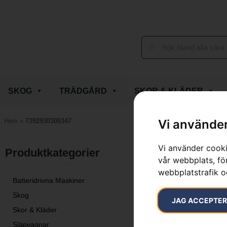
SKOG
TRÄDGÅRD
SKOR & KLÄDER
Vi använder
Hem
»
7392930300347
Vi använder cooki
Endast ett sök
Produktkategorier​
vår webbplats, för
webbplatstrafik o
Batteridrivna Maskiner
Skog
JAG ACCEPTE
Skor & Kläder
Släpvagnar