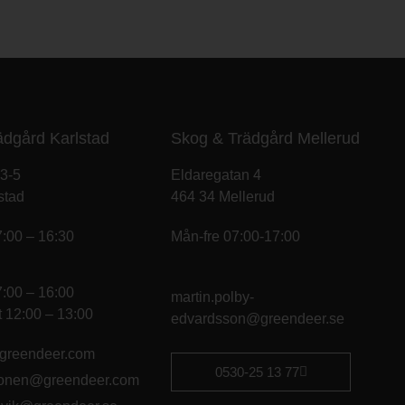
ädgård Karlstad
Skog & Trädgård Mellerud
 3-5
Eldaregatan 4
stad
464 34 Mellerud
7:00 – 16:30
Mån-fre 07:00-17:00
7:00 – 16:00
martin.polby-
 12:00 – 13:00
edvardsson@greendeer.se
@greendeer.com
0530-25 13 77
konen@greendeer.com