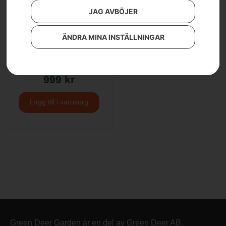
JAG AVBÖJER
ÄNDRA MINA INSTÄLLNINGAR
Gummiblad – passar
snöblad 967 28 07-01
999
kr
Lägg till i varukorg
Green Deer Garden är en del av Green Deer AB.