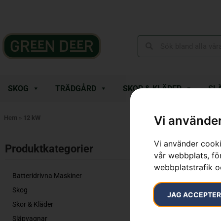
SKOG
TRÄDGÅRD
SKOR & KLÄDER
SL
Vi använder
Hem
»
12 kW
Vi använder cooki
Visar alla 2 re
Produktkategorier​
vår webbplats, för
webbplatstrafik o
Batteridrivna Maskiner
Skog
JAG ACCEPTE
Skor & Kläder
Släpvagnar