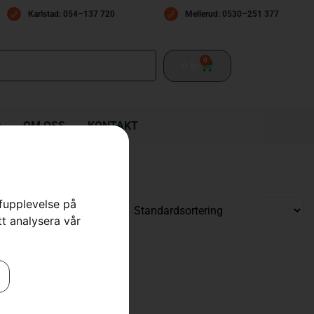
Karlstad: 054–137 720
Mellerud: 0530–251 377
0
0
kr
D
OM OSS
KONTAKT
rfupplevelse på
tt analysera vår