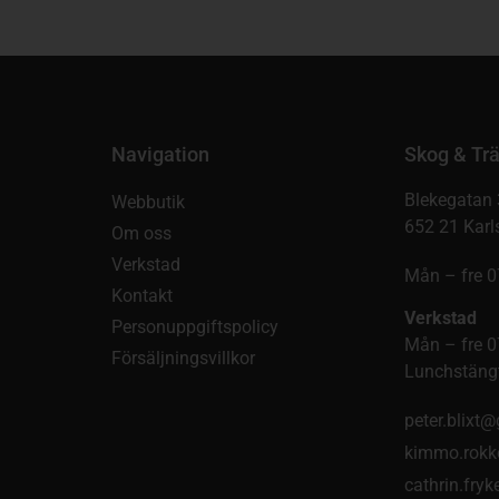
Navigation
Skog & Trä
Blekegatan 
Webbutik
652 21 Karl
Om oss
Verkstad
Mån – fre 0
Kontakt
Verkstad
Personuppgiftspolicy
Mån – fre 0
Försäljningsvillkor
Lunchstängt
peter.blixt
kimmo.rokk
cathrin.fry