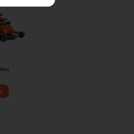
tion
rg