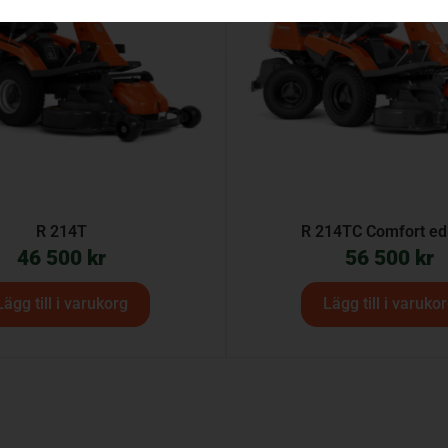
R 214T
R 214TC Comfort edi
46 500
kr
56 500
kr
Lägg till i varukorg
Lägg till i varuko