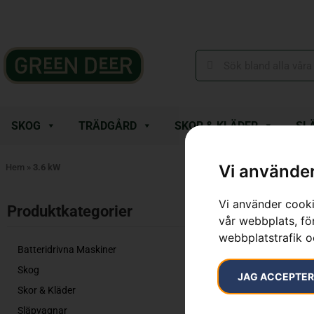
SKOG
TRÄDGÅRD
SKOR & KLÄDER
SL
Vi använder
Hem
»
3.6 kW
Vi använder cooki
Endast ett sök
Produktkategorier​
vår webbplats, för
webbplatstrafik o
Batteridrivna Maskiner
Skog
JAG ACCEPTE
Skor & Kläder
Släpvagnar