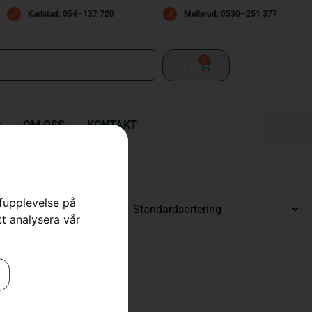
Karlstad: 054–137 720
Mellerud: 0530–251 377
0
0
kr
D
OM OSS
KONTAKT
rfupplevelse på
tt analysera vår