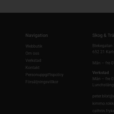
Navigation
Skog & Trä
Blekegatan 
Webbutik
652 21 Karl
Om oss
Verkstad
Mån – fre 0
Kontakt
Verkstad
Personuppgiftspolicy
Mån – fre 0
Försäljningsvillkor
Lunchstängt
peter.blixt
kimmo.rokk
cathrin.fry