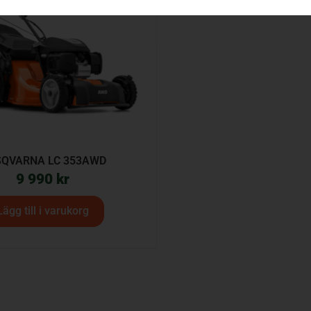
QVARNA LC 353AWD
9 990
kr
Lägg till i varukorg