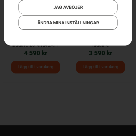
JAG AVBÖJER
ÄNDRA MINA INSTÄLLNINGAR
HUSQVARNA Aspire™
Husqvarna Aspire™
LC34 – med batteri och
LC34A – utan batteri och
laddare 20 % RABATT
laddare
4 590
kr
3 590
kr
Lägg till i varukorg
Lägg till i varukorg