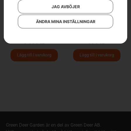
JAG AVBÖJER
ÄNDRA MINA INSTÄLLNINGAR
Släggyxa
Brytjärn med vändhake
1 150
kr
979
kr
Lägg till i varukorg
Lägg till i varukorg
Green Deer Garden är en del av Green Deer AB.