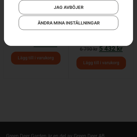
JAG AVBÖJER
ÄNDRA MINA INSTÄLLNINGAR
HUSKVARNA LB 146
HUSQVARNA LB 246E 20
% RABATT
4 390
kr
5 390
kr
5 432
kr
6 790
kr
Lägg till i varukorg
Lägg till i varukorg
Green Deer Garden är en del av Green Deer AB.