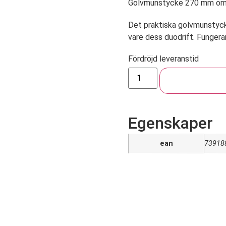
Golvmunstycke 270 mm om
Det praktiska golvmunstyck
vare dess duodrift. Fungerar
Fördröjd leveranstid
Lägg till i va
Egenskaper
ean
73918