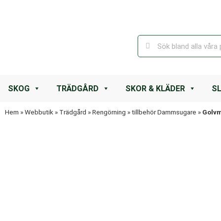
SKOG
TRÄDGÅRD
SKOR & KLÄDER
S
Hem
»
Webbutik
»
Trädgård
»
Rengörning
»
tillbehör Dammsugare
»
Golv