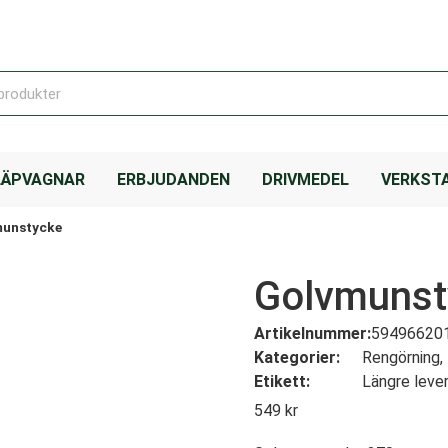
LÄPVAGNAR
ERBJUDANDEN
DRIVMEDEL
VERKST
munstycke
Golvmunst
Artikelnummer:
59496620
Kategorier:
Rengörning
,
Etikett:
Längre leve
549
kr