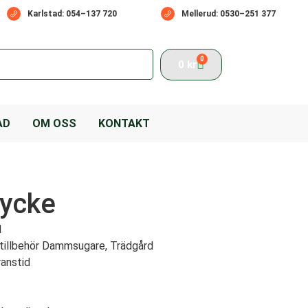
Karlstad: 054–137 720
Mellerud: 0530–251 377
0
0
kr
AD
OM OSS
KONTAKT
ycke
1
tillbehör Dammsugare
,
Trädgård
ranstid