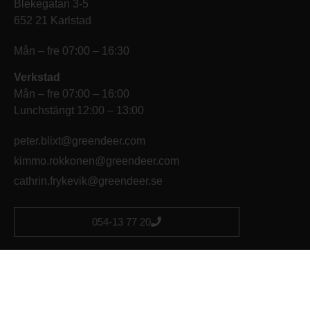
Blekegatan 3-5
652 21 Karlstad
Mån – fre 07:00 – 16:30
Verkstad
Mån – fre 07:00 – 16:00
Lunchstängt 12:00 – 13:00
peter.blixt@greendeer.com
kimmo.rokkonen@greendeer.com
cathrin.frykevik@greendeer.se
054-13 77 20
Skog & Trädgård Mellerud
Eldaregatan 4
464 34 Mellerud