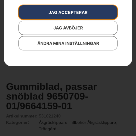
JAG ACCEPTERAR
JAG AVBÖJER
ÄNDRA MINA INSTÄLLNINGAR
Gummiblad, passar
snöblad 9650709-
01/9664159-01
Artikelnummer:
531021240
Kategorier:
Åkgräsklippare
,
Tillbehör Åkgräsklippare
,
Trädgård