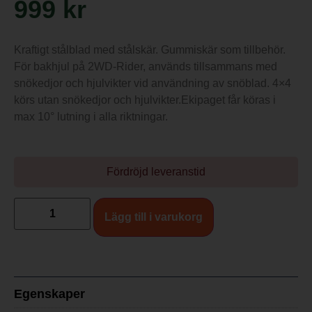
999
kr
Kraftigt stålblad med stålskär. Gummiskär som tillbehör.
För bakhjul på 2WD-Rider, används tillsammans med
snökedjor och hjulvikter vid användning av snöblad. 4×4
körs utan snökedjor och hjulvikter.Ekipaget får köras i
max 10° lutning i alla riktningar.
Fördröjd leveranstid
Lägg till i varukorg
Egenskaper