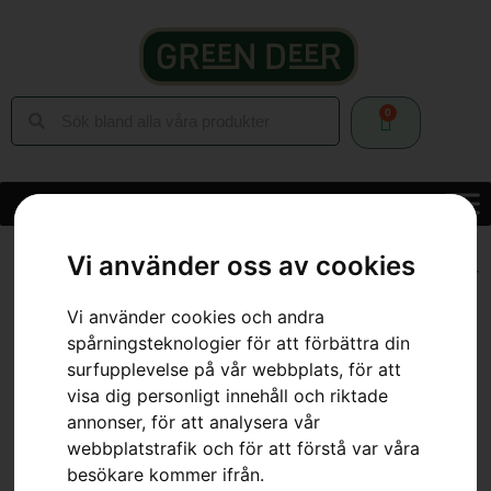
0
Hem
»
Webbutik
»
Trädgård
»
Åkgräsklippare
»
Tillbehör
Vi använder oss av cookies
Åkgräsklippare
»
Gummiblad, passar snöblad 9650709-01/9664159-
01
Vi använder cookies och andra
spårningsteknologier för att förbättra din
surfupplevelse på vår webbplats, för att
visa dig personligt innehåll och riktade
annonser, för att analysera vår
webbplatstrafik och för att förstå var våra
besökare kommer ifrån.