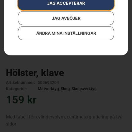
JAG ACCEPTERAR
JAG AVBÖJER
ÄNDRA MINA INSTÄLLNINGAR
Hölster, klave
Artikelnummer:
505693204
Kategorier:
Mätverktyg
,
Skog
,
Skogsverktyg
159
kr
Med tabell för cylindervolym, centimetergradering på två
sidor