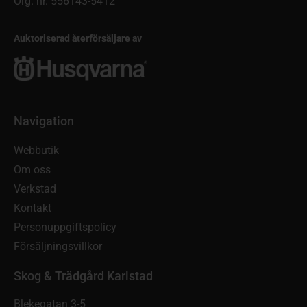
Org. nr. 556143-5412
Auktoriserad återförsäljare av
Navigation
Webbutik
Om oss
Verkstad
Kontakt
Personuppgiftspolicy
Försäljningsvillkor
Skog & Trädgård Karlstad
Blekegatan 3-5