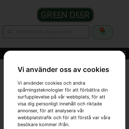
0
Hem
»
Webbutik
»
Batteridrivna Maskiner
»
Batteridrivna Trimmers
»
Vi använder oss av cookies
HUSQVARNA 110iL med batteri och laddare
Vi använder cookies och andra
spårningsteknologier för att förbättra din
surfupplevelse på vår webbplats, för att
visa dig personligt innehåll och riktade
annonser, för att analysera vår
webbplatstrafik och för att förstå var våra
besökare kommer ifrån.