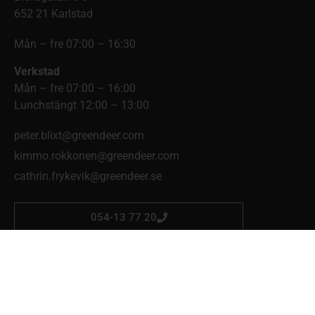
652 21 Karlstad
Mån – fre 07:00 – 16:30
Verkstad
Mån – fre 07:00 – 16:00
Lunchstängt 12:00 – 13:00
peter.blixt@greendeer.com
kimmo.rokkonen@greendeer.com
cathrin.frykevik@greendeer.se
054-13 77 20
Skog & Trädgård Mellerud
Eldaregatan 4
464 34 Mellerud