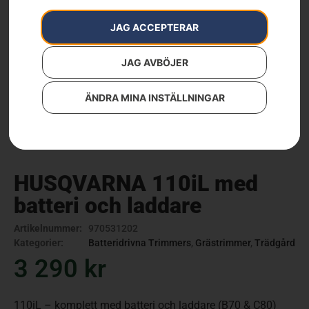
JAG ACCEPTERAR
JAG AVBÖJER
ÄNDRA MINA INSTÄLLNINGAR
HUSQVARNA 110iL med
batteri och laddare
Artikelnummer:
970531202
Kategorier:
Batteridrivna Trimmers
,
Grästrimmer
,
Trädgård
3 290
kr
110iL – komplett med batteri och laddare (B70 & C80)