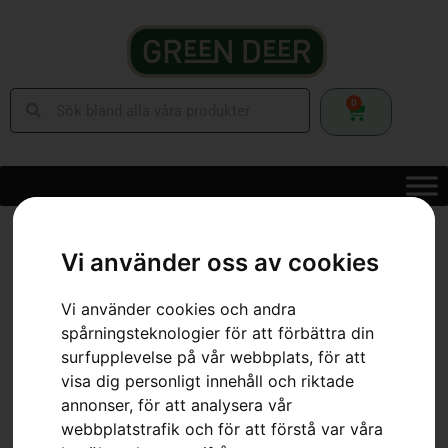
0
Hem
»
Webbutik
»
Skog
»
Motorsågar
»
Bensindrivna Motorsågar
»
HUSQVARNA 135 Mark II
Vi använder oss av cookies
Vi använder cookies och andra
spårningsteknologier för att förbättra din
surfupplevelse på vår webbplats, för att
visa dig personligt innehåll och riktade
annonser, för att analysera vår
webbplatstrafik och för att förstå var våra