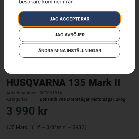
besökare kommer ifrån.
JAG ACCEPTERAR
JAG AVBÖJER
ÄNDRA MINA INSTÄLLNINGAR
HUSQVARNA 135 Mark II
Artikelnummer:
967861814
Kategorier:
Bensindrivna Motorsågar
,
Motorsågar
,
Skog
3 990
kr
135 Mark II (14″ – 3/8″ mini – S93G)