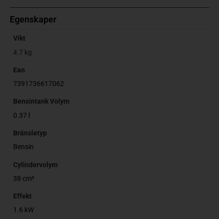
Egenskaper
Vikt
4.7 kg
Ean
7391736617062
Bensintank Volym
0.37 l
Bränsletyp
Bensin
Cylindervolym
38 cm³
Effekt
1.6 kW