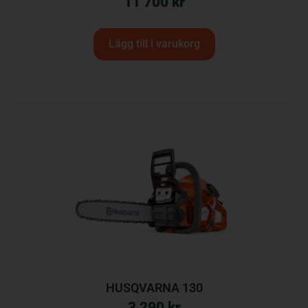
11 700
kr
Lägg till i varukorg
HUSQVARNA 130
3 290
kr