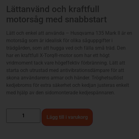
Lättanvänd och kraftfull
motorsåg med snabbstart
Lätt och enkel att använda – Husqvarna 135 Mark II är en
motorsåg som är idealisk för olika såguppgifter i
trädgården, som att hugga ved och fälla små träd. Den
har en kraftfull X-Torq®-motor som har ett högt
vridmoment tack vare högeffektiv förbränning. Lätt att
starta och utrustad med antivibrationsdämpare för att
skona användarens armar och händer. Tröghetsutlöst
kedjebroms för extra säkerhet och kedjan justeras enkelt
med hjälp av den sidomonterade kedjespännaren.
Lägg till i varukorg