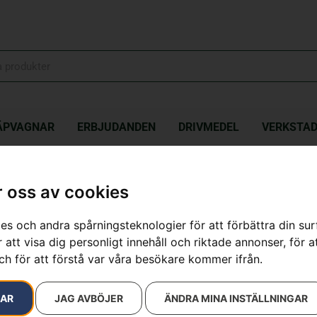
ÄPVAGNAR
ERBJUDANDEN
DRIVMEDEL
VERKSTA
VARNA 435 e-series
 oss av cookies
HUSQVARNA 4
es och andra spårningsteknologier för att förbättra din su
 att visa dig personligt innehåll och riktade annonser, för a
Artikelnummer:
970559833
ch för att förstå var våra besökare kommer ifrån.
Kategorier:
Bensindrivna
6 390
kr
RAR
JAG AVBÖJER
ÄNDRA MINA INSTÄLLNINGAR