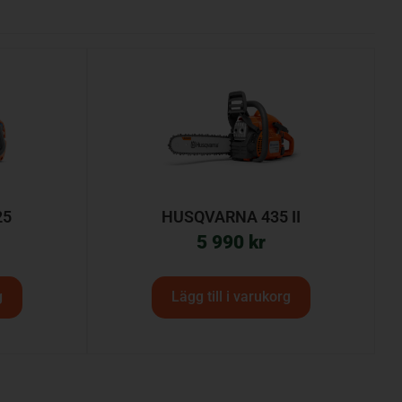
25
HUSQVARNA 435 II
5 990
kr
g
Lägg till i varukorg