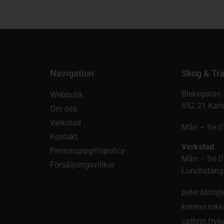
Navigation
Skog & Trä
Blekegatan 
Webbutik
652 21 Karl
Om oss
Verkstad
Mån – fre 0
Kontakt
Verkstad
Personuppgiftspolicy
Mån – fre 0
Försäljningsvillkor
Lunchstängt
peter.blixt
kimmo.rokk
cathrin.fry