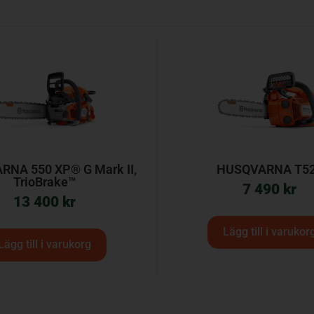
NA 550 XP® G Mark II,
HUSQVARNA T5
TrioBrake™
7 490
kr
13 400
kr
Lägg till i varukor
Lägg till i varukorg