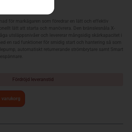
 – H30)
nad för markägaren som föredrar en lätt och effektiv
nellt lätt att starta och manövrera. Den bränslesnåla X-
åga utsläppsnivåer och levererar mångsidig skärkapacitet i
 med en rad funktioner för smidig start och hantering så som
slepump, automatiskt returnerande strömbrytare samt Smart
jespännare.
Fördröjd leveranstid
 i varukorg