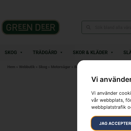
SKOG
TRÄDGÅRD
SKOR & KLÄDER
SL
Hem
»
Webbutik
»
Skog
»
Motorsågar
»
Bensindrivna Motorsågar
»
HUSQ
Vi använder
Vi använder cooki
vår webbplats, för
webbplatstrafik o
JAG ACCEPTE