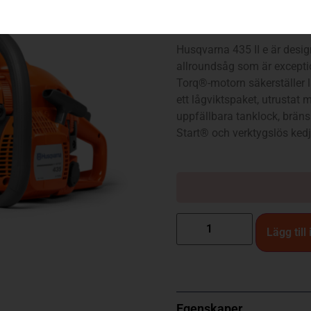
435 II e-series (13″ – .325″
Husqvarna 435 II e är desig
allroundsåg som är exceptio
Torq®-motorn säkerställer l
ett lågviktspaket, utrustat
uppfällbara tanklock, brän
Start® och verktygslös ked
Lägg till
Egenskaper