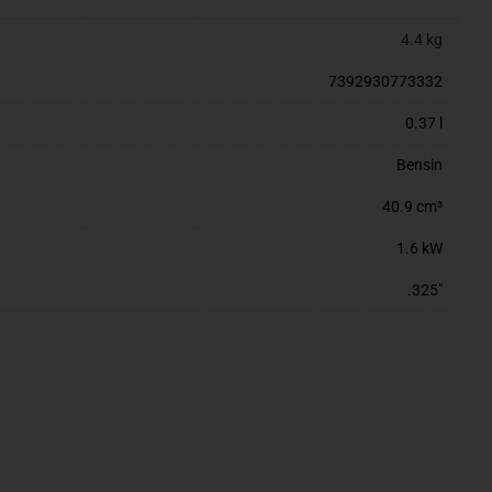
4.4 kg
7392930773332
0.37 l
Bensin
40.9 cm³
1.6 kW
.325"