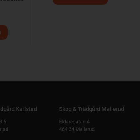
g
dgård Karlstad
Skog & Trädgård Mellerud
3-5
Eldaregatan 4
stad
464 34 Mellerud