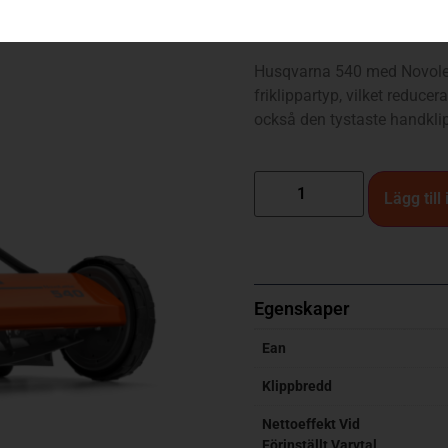
540 (Novolette)
Husqvarna 540 med Novolet
friklippartyp, vilket reducer
också den tystaste handkl
Lägg till
Egenskaper
Ean
Klippbredd
Nettoeffekt Vid
Förinställt Varvtal