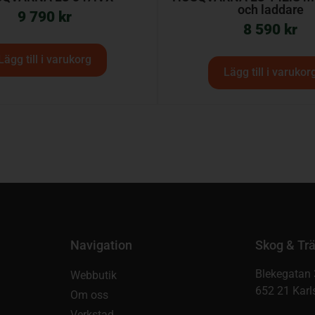
och laddare
9 790
kr
8 590
kr
Lägg till i varukorg
Lägg till i varukor
Navigation
Skog & Trä
Blekegatan 
Webbutik
652 21 Karl
Om oss
Verkstad