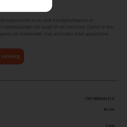
te klippsystem är en unik handgräsklippare av
ar rullmotståndet och ljudet till ett minimum. Därför är den
ipparen på marknaden. Kan användas med uppsamlare.
 i varukorg
7391883041215
40 cm
0 kW