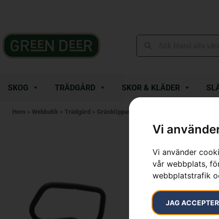
SKOG
TRÄDGÅRD
SKOR & KLÄDER
SL
Hem
»
Webbutik
»
Trädgård
»
Gräsklippare
»
HUSQVARNA 540
Vi använder
Vi använder cooki
vår webbplats, för
webbplatstrafik o
JAG ACCEPTE