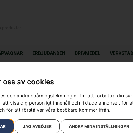
ÄPVAGNAR
ERBJUDANDEN
DRIVMEDEL
VERKSTA
qvarna Aspire™ B8X – med batteri och laddare
 oss av cookies
Husqvarna As
es och andra spårningsteknologier för att förbättra din su
laddare
 att visa dig personligt innehåll och riktade annonser, för a
ch för att förstå var våra besökare kommer ifrån.
Artikelnummer:
970620404
Kategorier:
Batteridrivna
RAR
JAG AVBÖJER
ÄNDRA MINA INSTÄLLNINGAR
2 690
kr