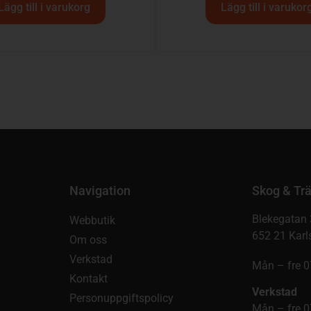
Lägg till i varukorg
Lägg till i varukor
Navigation
Skog & Trä
Blekegatan 
Webbutik
652 21 Karl
Om oss
Verkstad
Mån – fre 0
Kontakt
Verkstad
Personuppgiftspolicy
Mån – fre 0