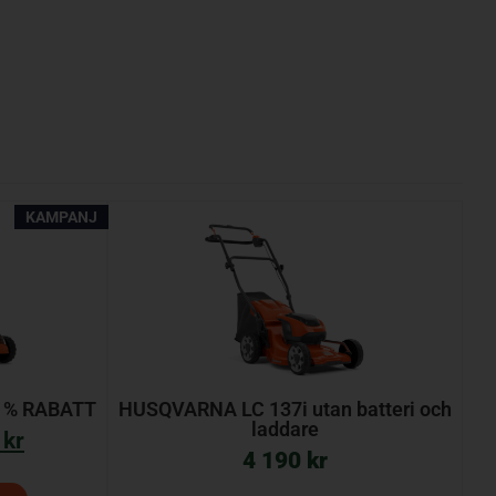
KAMPANJ
 % RABATT
HUSQVARNA LC 137i utan batteri och
laddare
0
kr
4 190
kr