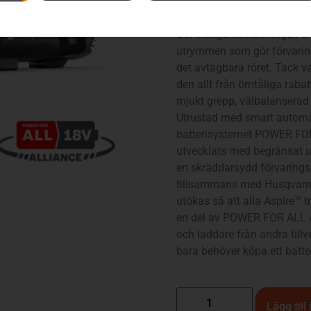
Gör trädgårdsstädningen en
utrymmen som gör förvaring
det avtagbara röret. Tack va
den allt från ömtåliga raba
mjukt grepp, välbalanserad
Utrustad med smart automa
batterisystemet POWER FOR
utvecklats med begränsat u
en skräddarsydd förvarings
tillsammans med Husqvarna
utökas så att alla Aspire™
en del av POWER FOR ALL 
och laddare från andra till
bara behöver köpa ett batter
Lägg till