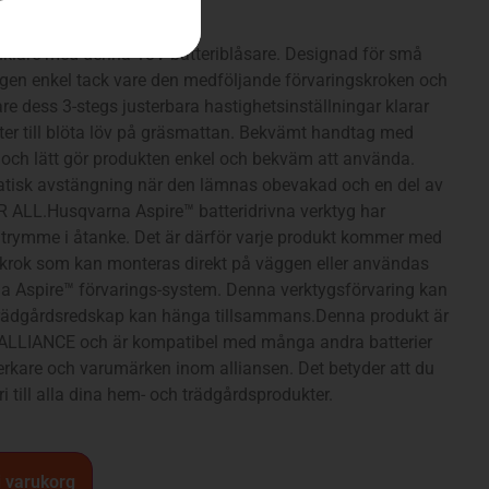
klare med denna 18V batteriblåsare. Designad för små
en enkel tack vare den medföljande förvaringskroken och
re dess 3-stegs justerbara hastighetsinställningar klarar
tter till blöta löv på gräsmattan. Bekvämt handtag med
 och lätt gör produkten enkel och bekväm att använda.
tisk avstängning när den lämnas obevakad och en del av
 ALL.Husqvarna Aspire™ batteridrivna verktyg har
trymme i åtanke. Det är därför varje produkt kommer med
krok som kan monteras direkt på väggen eller användas
 Aspire™ förvarings-system. Denna verktygsförvaring kan
 trädgårdsredskap kan hänga tillsammans.Denna produkt är
ALLIANCE och är kompatibel med många andra batterier
verkare och varumärken inom alliansen. Det betyder att du
i till alla dina hem- och trädgårdsprodukter.
 i varukorg