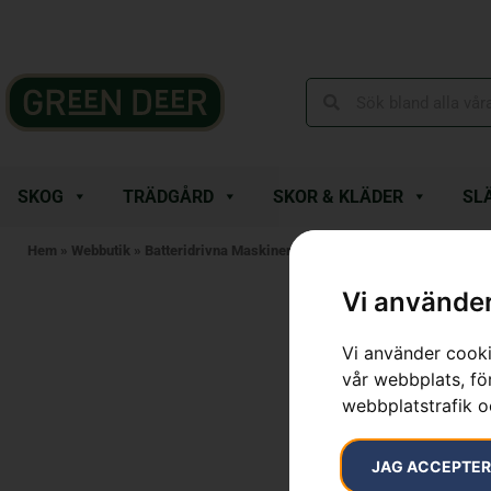
SKOG
TRÄDGÅRD
SKOR & KLÄDER
SL
Hem
»
Webbutik
»
Batteridrivna Maskiner
»
Batteridrivna Lövblåsar
»
Hus
Vi använder
Vi använder cooki
vår webbplats, för
webbplatstrafik o
JAG ACCEPTE