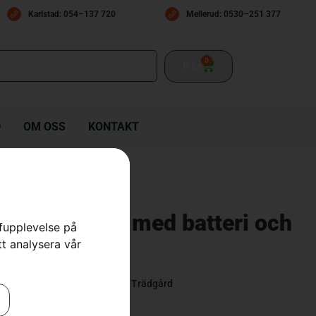
Karlstad: 054–137 720
Mellerud: 0530–251 377
0
0
kr
D
OM OSS
KONTAKT
pire™ B8X – med batteri och
rfupplevelse på
tt analysera vår
 Lövblåsar
,
Lövblås & Lövsug
,
Trädgård