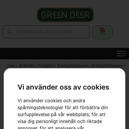
0
Hem
»
Webbutik
»
Trädgård
»
Robotgräsklippare
»
Robotgräsklippare
»
Husqvarna Automower® 450V NERA
Vi använder oss av cookies
Vi använder cookies och andra
spårningsteknologier för att förbättra din
surfupplevelse på vår webbplats, för att
visa dig personligt innehåll och riktade
annonser, för att analysera vår