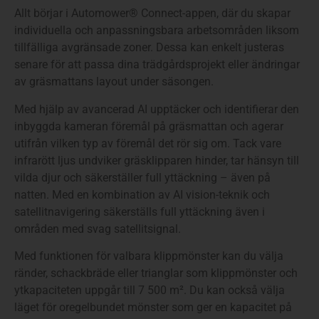
Allt börjar i Automower® Connect-appen, där du skapar
individuella och anpassningsbara arbetsområden liksom
tillfälliga avgränsade zoner. Dessa kan enkelt justeras
senare för att passa dina trädgårdsprojekt eller ändringar
av gräsmattans layout under säsongen.
Med hjälp av avancerad AI upptäcker och identifierar den
inbyggda kameran föremål på gräsmattan och agerar
utifrån vilken typ av föremål det rör sig om. Tack vare
infrarött ljus undviker gräsklipparen hinder, tar hänsyn till
vilda djur och säkerställer full yttäckning – även på
natten. Med en kombination av AI vision-teknik och
satellitnavigering säkerställs full yttäckning även i
områden med svag satellitsignal.
Med funktionen för valbara klippmönster kan du välja
ränder, schackbräde eller trianglar som klippmönster och
ytkapaciteten uppgår till 7 500 m². Du kan också välja
läget för oregelbundet mönster som ger en kapacitet på