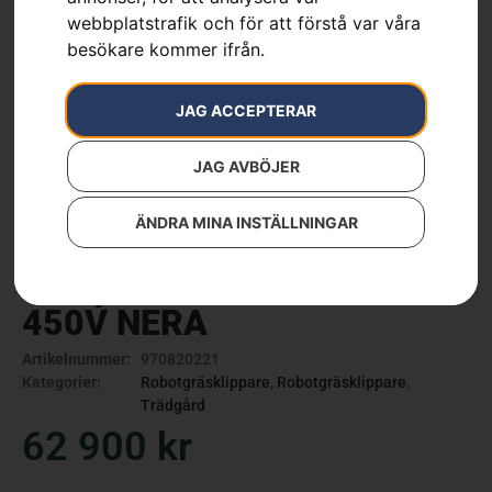
webbplatstrafik och för att förstå var våra
besökare kommer ifrån.
JAG ACCEPTERAR
JAG AVBÖJER
ÄNDRA MINA INSTÄLLNINGAR
Husqvarna Automower®
450V NERA
Artikelnummer:
970820221
Kategorier:
Robotgräsklippare
,
Robotgräsklippare
,
Trädgård
62 900
kr