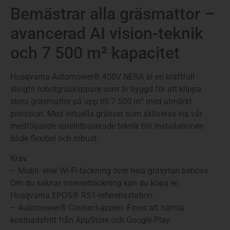
Bemästrar alla gräsmattor –
avancerad AI vision-teknik
och 7 500 m² kapacitet
Husqvarna Automower® 450V NERA är en kraftfull
slingfri robotgräsklippare som är byggd för att klippa
stora gräsmattor på upp till 7 500 m² med utmärkt
precision. Med virtuella gränser som aktiveras via vår
medföljande satellitbaserade teknik blir installationen
både flexibel och robust.
Krav:
– Mobil- eller Wi-Fi-täckning över hela gräsytan behövs.
Om du saknar internettäckning kan du köpa en
Husqvarna EPOS® RS1-referensstation.
– Automower® Connect-appen. Finns att hämta
kostnadsfritt från AppStore och Google Play.