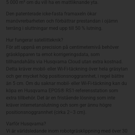
5 000 m² om du vill ha en mattliknande yta.
Den patenterade icke-fasta framaxeln ökar
manövrerbarheten och förbättrar prestandan i ojämn
terräng i sluttningar med upp till 50 % lutning.
Hur fungerar satellitteknik?
För att uppnå en precision på centimeternivå behöver
gräsklipparen ta emot korrigeringsdata, som
tillhandahålls via Husqvarna Cloud utan extra kostnad.
Detta kräver mobil- eller Wi-Fi-täckning över hela gräsytan
och ger mycket hög positionsnoggrannhet, i regel bättre
än 5 cm. Om du saknar mobil- eller Wi-Fi-täckning kan du
köpa en Husqvarna EPOS® RS1-referensstation som
extra tillbehör. Det är en fristående lösning som inte
kräver internetanslutning och som ger ännu högre
positionsnoggrannhet (cirka 2–3 cm).
Varför Husqvarna?
Vi är världsledande inom robotgräsklippning med över 30