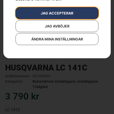
JAG ACCEPTERAR
JAG AVBÖJER
ÄNDRA MINA INSTÄLLNINGAR
HUSQVARNA LC 141C
Artikelnummer:
967099301
Kategorier:
Batteridrivna Gräsklippare
,
Gräsklippare
,
Trädgård
3 790
kr
LC 141C