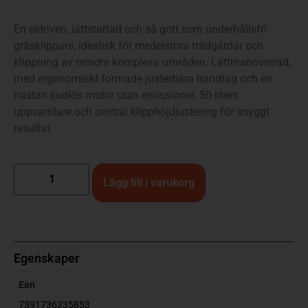
En eldriven, lättstartad och så gott som underhållsfri
gräsklippare, idealisk för medelstora trädgårdar och
klippning av mindre komplexa områden. Lättmanövrerad,
med ergonomiskt formade justerbara handtag och en
nästan ljudlös motor utan emissioner. 50-liters
uppsamlare och central klipphöjdjustering för snyggt
resultat.
Lägg till i varukorg
Egenskaper
Ean
7391736235853