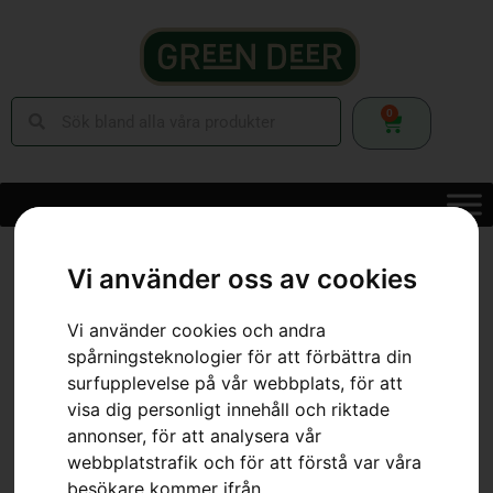
0
Hem
»
Webbutik
»
Batteridrivna Maskiner
»
Batteridrivna Gräsklippare
»
HUSQVARNA LC 141C
Vi använder oss av cookies
Vi använder cookies och andra
spårningsteknologier för att förbättra din
surfupplevelse på vår webbplats, för att
visa dig personligt innehåll och riktade
annonser, för att analysera vår
webbplatstrafik och för att förstå var våra
besökare kommer ifrån.