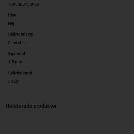
7393080736963
Pixel
Nej
Skärtandstyp
Semi chisel
Spårvidd
1.5 mm
Svärdslängd
50 cm
Relaterade produkter