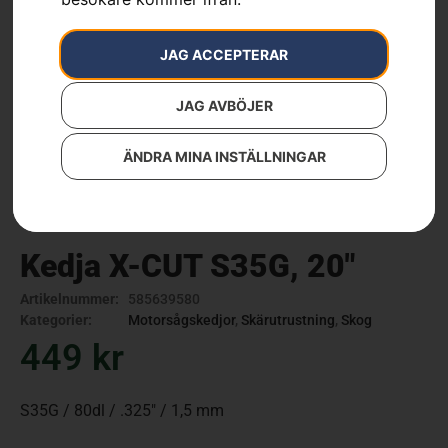
JAG ACCEPTERAR
JAG AVBÖJER
ÄNDRA MINA INSTÄLLNINGAR
Kedja X-CUT S35G, 20″
Artikelnummer:
585639580
Kategorier:
Motorsågskedjor
,
Skärutrustning
,
Skog
449
kr
S35G / 80dl / .325″ / 1,5 mm