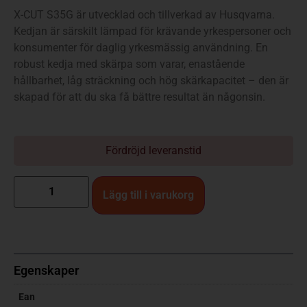
X-CUT S35G är utvecklad och tillverkad av Husqvarna.
Kedjan är särskilt lämpad för krävande yrkespersoner och
konsumenter för daglig yrkesmässig användning. En
robust kedja med skärpa som varar, enastående
hållbarhet, låg sträckning och hög skärkapacitet – den är
skapad för att du ska få bättre resultat än någonsin.
Fördröjd leveranstid
Lägg till i varukorg
Egenskaper
Ean