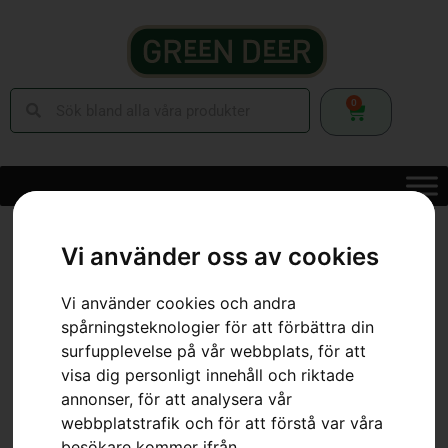
0
Hem
»
Webbutik
»
Skog
»
Skärutrustning
»
Motorsågskedjor
»
Kedja X-
CUT S35G, 20″
Vi använder oss av cookies
Vi använder cookies och andra
spårningsteknologier för att förbättra din
surfupplevelse på vår webbplats, för att
visa dig personligt innehåll och riktade
annonser, för att analysera vår
webbplatstrafik och för att förstå var våra
besökare kommer ifrån.