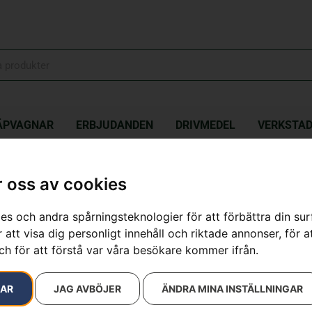
ÄPVAGNAR
ERBJUDANDEN
DRIVMEDEL
VERKSTA
»
Klippaggregat – CombiClip® 132
 oss av cookies
Klippaggrega
es och andra spårningsteknologier för att förbättra din su
 att visa dig personligt innehåll och riktade annonser, för a
Artikelnummer:
967978301
ch för att förstå var våra besökare kommer ifrån.
Kategorier:
Åkgräsklippa
51 900
kr
RAR
JAG AVBÖJER
ÄNDRA MINA INSTÄLLNINGAR