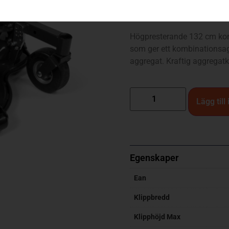
CombiClip® 132 – P 520D
Högpresterande 132 cm kom
som ger ett kombinationsa
aggregat. Kraftig aggregatko
Lägg till
Egenskaper
Ean
Klippbredd
Klipphöjd Max