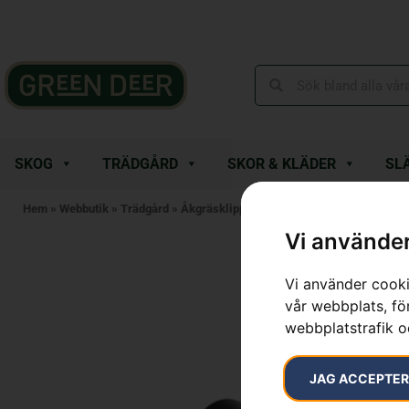
SKOG
TRÄDGÅRD
SKOR & KLÄDER
SL
Hem
»
Webbutik
»
Trädgård
»
Åkgräsklippare
»
Tillbehör Åkgräsklippare
Vi använder
Vi använder cooki
vår webbplats, för
webbplatstrafik o
JAG ACCEPTE