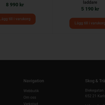
laddare
8 990
kr
5 190
kr
Lägg till i varukorg
Lägg till i varukor
Navigation
Skog & Trä
Blekegatan 
Webbutik
652 21 Karl
Om oss
Verkstad