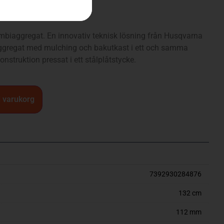
/ P 525D/ P 535HX
biaggregat. En innovativ teknisk lösning från Husqvarna
ggregat med mulching och bakutkast i ett och samma
nstruktion pressat i ett stålplåtstycke.
 i varukorg
7392930284876
132 cm
112 mm