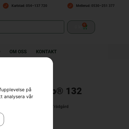
Karlstad: 054–137 720
Mellerud: 0530–251 377
0
0
kr
D
OM OSS
KONTAKT
t – CombiClip® 132
rfupplevelse på
tt analysera vår
re
,
Tillbehör Åkgräsklippare
,
Trädgård