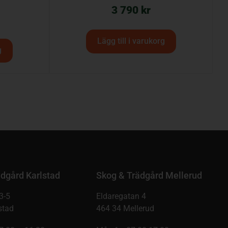
3 790
kr
Lägg till i varukorg
g
dgård Karlstad
Skog & Trädgård Mellerud
3-5
Eldaregatan 4
stad
464 34 Mellerud