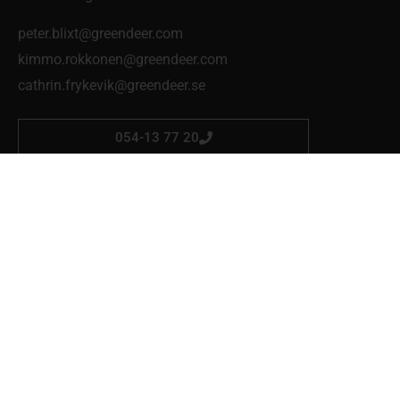
peter.blixt@greendeer.com
kimmo.rokkonen@greendeer.com
cathrin.frykevik@greendeer.se
054-13 77 20
Skog & Trädgård Mellerud
Eldaregatan 4
464 34 Mellerud
Mån-fre 07:00-17:00
martin.polby-edvardsson@greendeer.se
0530-25 13 77