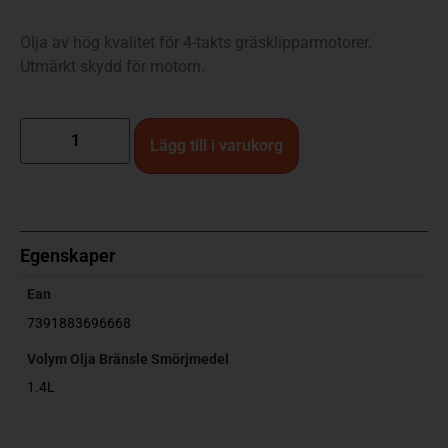
Olja av hög kvalitet för 4-takts gräsklipparmotorer.
Utmärkt skydd för motorn.
Lägg till i varukorg
Egenskaper
Ean
7391883696668
Volym Olja Bränsle Smörjmedel
1.4L