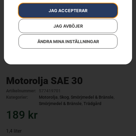
JAG ACCEPTERAR
JAG AVBÖJER
ÄNDRA MINA INSTÄLLNINGAR
Motorolja SAE 30
Artikelnummer:
577419701
Kategorier:
Motorolja
,
Skog
,
Smörjmedel & Bränsle
,
Smörjmedel & Bränsle
,
Trädgård
189
kr
1,4 liter