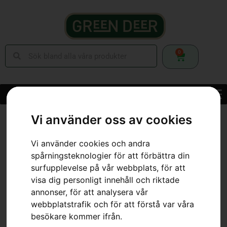
0
Hem
»
Webbutik
»
Skog
»
Smörjmedel & Bränsle
»
Motorolja
»
Vi använder oss av cookies
Motorolja SAE 30
Vi använder cookies och andra
spårningsteknologier för att förbättra din
surfupplevelse på vår webbplats, för att
visa dig personligt innehåll och riktade
annonser, för att analysera vår
webbplatstrafik och för att förstå var våra
besökare kommer ifrån.