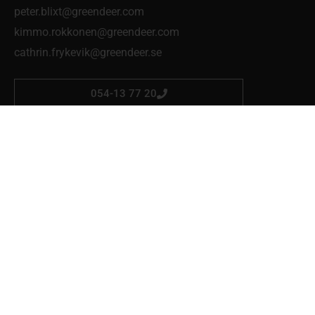
peter.blixt@greendeer.com
kimmo.rokkonen@greendeer.com
cathrin.frykevik@greendeer.se
054-13 77 20
Skog & Trädgård Mellerud
Eldaregatan 4
464 34 Mellerud
Mån-fre 07:00-17:00
martin.polby-edvardsson@greendeer.se
0530-25 13 77