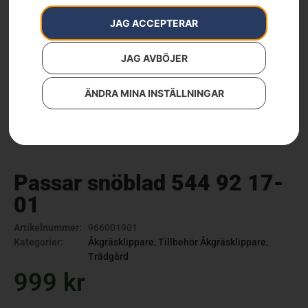
JAG ACCEPTERAR
JAG AVBÖJER
ÄNDRA MINA INSTÄLLNINGAR
Passar snöblad 544 92 17-
01
Artikelnummer:
966001901
Kategorier:
Åkgräsklippare
,
Tillbehör Åkgräsklippare
,
Trädgård
999
kr