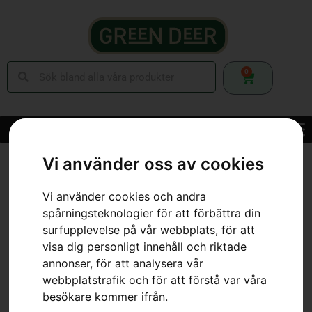
0
Hem
»
Webbutik
»
Trädgård
»
Åkgräsklippare
»
Tillbehör
Vi använder oss av cookies
Åkgräsklippare
»
Passar snöblad 544 92 17-01
Vi använder cookies och andra
spårningsteknologier för att förbättra din
surfupplevelse på vår webbplats, för att
visa dig personligt innehåll och riktade
annonser, för att analysera vår
webbplatstrafik och för att förstå var våra
besökare kommer ifrån.