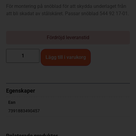
För montering på snöblad för att skydda underlaget från
att bli skadat av stålskäret. Passar snöblad 544 92 17-01.
Fördröjd leveranstid
Lägg till i varukorg
Egenskaper
Ean
7391883490457
Relaterade produkter