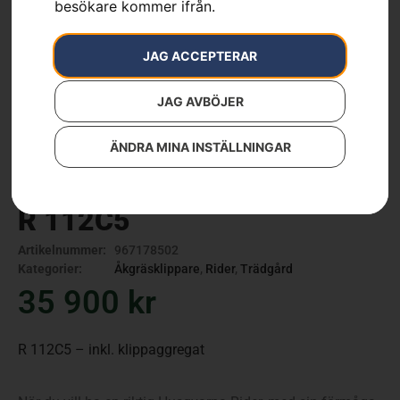
besökare kommer ifrån.
JAG ACCEPTERAR
JAG AVBÖJER
ÄNDRA MINA INSTÄLLNINGAR
R 112C5
Artikelnummer:
967178502
Kategorier:
Åkgräsklippare
,
Rider
,
Trädgård
35 900
kr
R 112C5 – inkl. klippaggregat