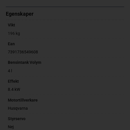
Egenskaper
Vikt
196 kg
Ean
7391736549608
Bensintank Volym
4 l
Effekt
8.4 kW
Motortillverkare
Husqvarna
Styrservo
Nej