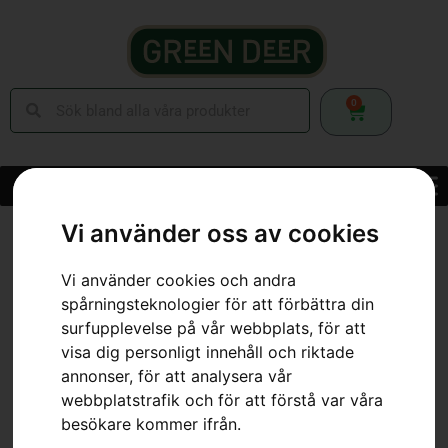
0
Vi använder oss av cookies
Hem
»
Webbutik
»
Skog
»
Skogsverktyg
»
Grensåg
»
Rak grensåg med
hölster
Vi använder cookies och andra
spårningsteknologier för att förbättra din
surfupplevelse på vår webbplats, för att
visa dig personligt innehåll och riktade
annonser, för att analysera vår
webbplatstrafik och för att förstå var våra
besökare kommer ifrån.