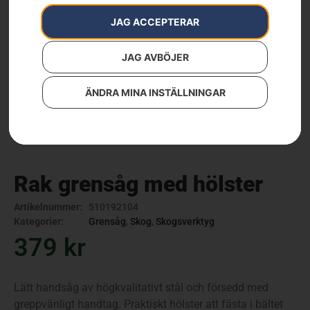
JAG ACCEPTERAR
JAG AVBÖJER
ÄNDRA MINA INSTÄLLNINGAR
Rak grensåg med hölster
Artikelnummer:
510192104
Kategorier:
Grensåg
,
Skog
,
Skogsverktyg
379
kr
Lätt handsåg av högkvalitativt stål och försedd med
greppvänligt handtag. Praktiskt hölster att fästa i bältet