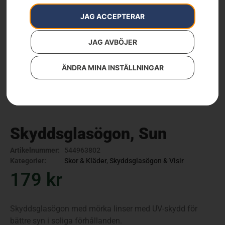
JAG ACCEPTERAR
JAG AVBÖJER
ÄNDRA MINA INSTÄLLNINGAR
Skyddsglasögon, Sun
Artikelnummer:
544963802
Kategorier:
Skor & Kläder
,
Skyddsglasögon & Visir
179
kr
Skyddsglasögon med mörka linser med UV-skydd för
bättre syn i soliga förhållanden.