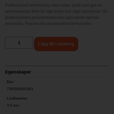
Professionell trimmerlina med vriden profil som ger en
aerodynamisk form för lågt buller och låga vibrationer. De
professionella polymermaterialen garanterar optimal
prestanda. Passar alla standardtrimmerhuvuden.
Lägg till i varukorg
Egenskaper
Ean
7392930300361
Lindiameter
3.0 mm