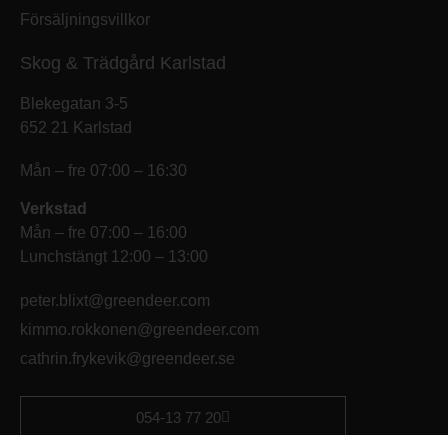
Försäljningsvillkor
Skog & Trädgård Karlstad
Blekegatan 3-5
652 21 Karlstad
Mån – fre 07:00 – 16:30
Verkstad
Mån – fre 07:00 – 16:00
Lunchstängt 12:00 – 13:00
peter.blixt@greendeer.com
kimmo.rokkonen@greendeer.com
cathrin.frykevik@greendeer.se
054-13 77 20