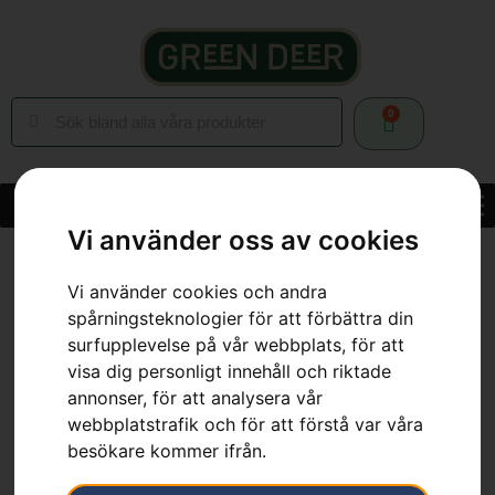
0
Vi använder oss av cookies
Hem
»
Webbutik
»
Trädgård
»
Grästrimmer
»
Tillbehör
Grästrimmer
»
Trimmerlina Whisper Twist Ø3,0mm, 9m
Vi använder cookies och andra
spårningsteknologier för att förbättra din
surfupplevelse på vår webbplats, för att
visa dig personligt innehåll och riktade
annonser, för att analysera vår
webbplatstrafik och för att förstå var våra
besökare kommer ifrån.