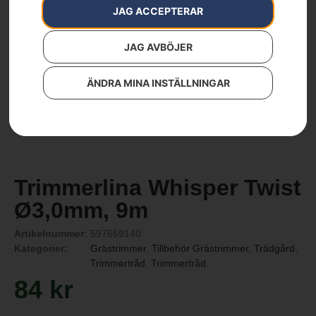
JAG ACCEPTERAR
JAG AVBÖJER
ÄNDRA MINA INSTÄLLNINGAR
Trimmerlina Whisper Twist
Ø3,0mm, 9m
Artikelnummer:
597669140
Kategorier:
Grästrimmer
,
Tillbehör Grästrimmer
,
Trädgård
,
Trimmertråd
,
Trimmertråd
84
kr