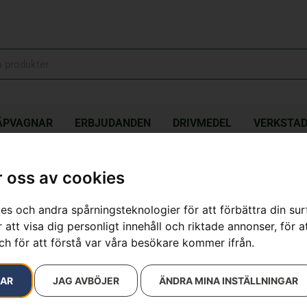
ÄPVAGNAR
ERBJUDANDEN
DRIVMEDEL
VERKSTA
oristhjälm
 oss av cookies
es och andra spårningsteknologier för att förbättra din su
Visir – Arbor
 att visa dig personligt innehåll och riktade annonser, för a
Artikelnummer:
598862301
ch för att förstå var våra besökare kommer ifrån.
Kategorier:
Skor & Kläder
769
kr
RAR
JAG AVBÖJER
ÄNDRA MINA INSTÄLLNINGAR