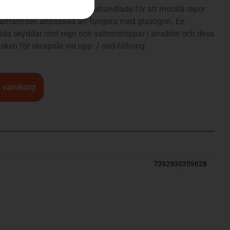
älm Spire Vent. Visiren är behandlade för att motstå repor
amalinsen anpassad att fungera med glasögon. En
sida skyddar mot regn och vattendroppar i ansiktet och dess
sken för skrapsår vid upp- / ned-fällning.
 i varukorg
7392930359628