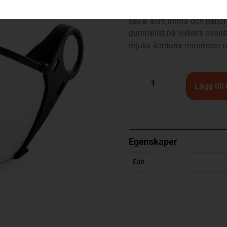
Visir som passar arboristhj
såväl som imma och panor
gummilist på visirets ovan
mjuka konturer minimerar ri
Lägg till
Egenskaper
Ean