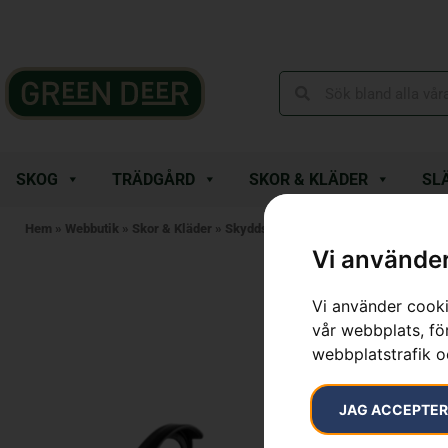
SKOG
TRÄDGÅRD
SKOR & KLÄDER
SL
Hem
»
Webbutik
»
Skor & Kläder
»
Skyddsglasögon & Visir
»
Visir – Arb
Vi använder
Vi använder cooki
vår webbplats, för
webbplatstrafik o
JAG ACCEPTE