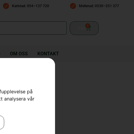
Karlstad: 054–137 720
Mellerud: 0530–251 377
0
0
kr
D
OM OSS
KONTAKT
rfupplevelse på
isthjälm
tt analysera vår
,
Skyddsglasögon & Visir