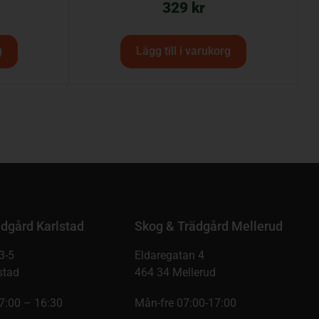
329
kr
g
Lägg till i varukorg
dgård Karlstad
Skog & Trädgård Mellerud
3-5
Eldaregatan 4
stad
464 34 Mellerud
7:00 – 16:30
Mån-fre 07:00-17:00