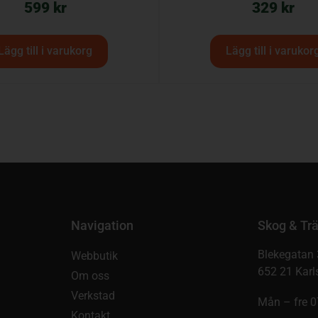
599
kr
329
kr
Lägg till i varukorg
Lägg till i varukor
Navigation
Skog & Trä
Blekegatan 
Webbutik
652 21 Karl
Om oss
Verkstad
Mån – fre 0
Kontakt