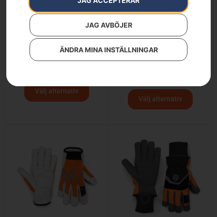
JAG ACCEPTERAR
JAG AVBÖJER
ÄNDRA MINA INSTÄLLNINGAR
Handske, Functional
Handske, Functional Grip
Vinter
339
kr
109
kr
Välj alternativ
Välj alternativ