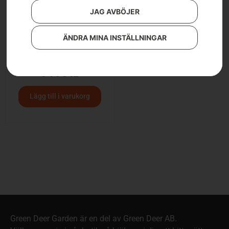
JAG AVBÖJER
ÄNDRA MINA INSTÄLLNINGAR
HUSQVARNA T435
6 990
kr
Lägg till i varukorg
Green Deer Garden är en del av Green Deer AB.