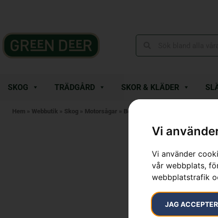
SKOG
TRÄDGÅRD
SKOR & KLÄDER
SL
Hem
»
Webbutik
»
Skog
»
Motorsågar
»
Bensindrivna Motorsågar
»
HUSQ
Vi använder
Vi använder cooki
vår webbplats, för
webbplatstrafik o
JAG ACCEPTE