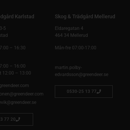
dgård Karlstad
Skog & Trädgård Mellerud
3-5
Eldaregatan 4
stad
464 34 Mellerud
7:00 – 16:30
Mån-fre 07:00-17:00
7:00 – 16:00
martin.polby-
 12:00 – 13:00
edvardsson@greendeer.se
@greendeer.com
0530-25 13 77
onen@greendeer.com
kevik@greendeer.se
3 77 20