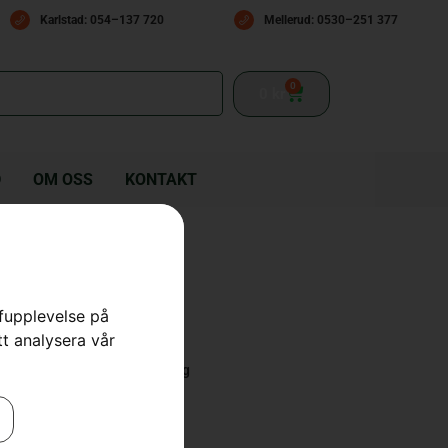
Karlstad: 054–137 720
Mellerud: 0530–251 377
0
0
kr
D
OM OSS
KONTAKT
 T435
rfupplevelse på
tt analysera vår
 Motorsågar
,
Motorsågar
,
Skog