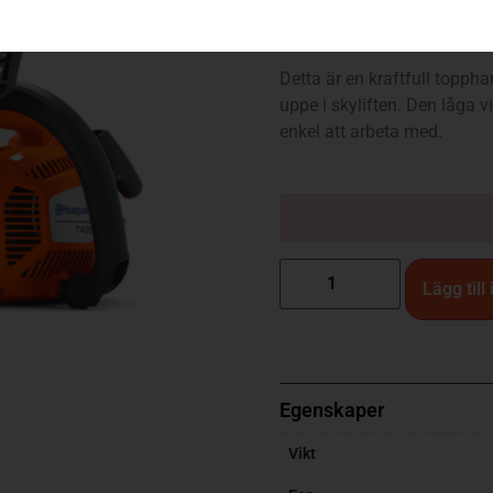
T435 (12″ – 3/8″ mini – S
Detta är en kraftfull toppha
uppe i skyliften. Den låga
enkel att arbeta med.
Lägg till
Egenskaper
Vikt