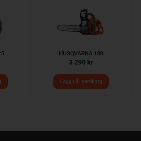
25
HUSQVARNA 130
3 290
kr
g
Lägg till i varukorg