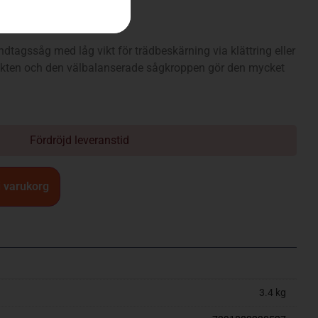
93G)
ndtagssåg med låg vikt för trädbeskärning via klättring eller
 vikten och den välbalanserade sågkroppen gör den mycket
Fördröjd leveranstid
 i varukorg
3.4 kg