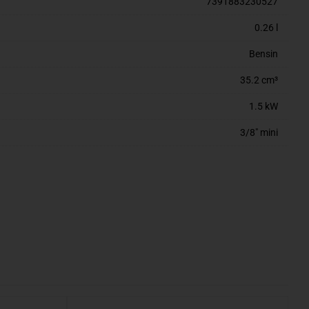
7391883230527
0.26 l
Bensin
35.2 cm³
1.5 kW
3/8" mini