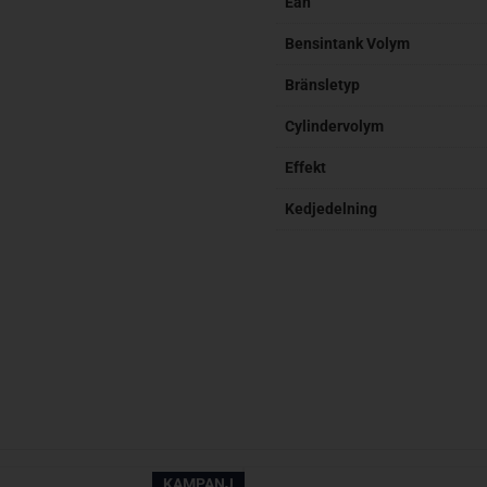
Ean
Bensintank Volym
Bränsletyp
Cylindervolym
Effekt
Kedjedelning
KAMPANJ