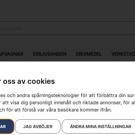
ÄPVAGNAR
ERBJUDANDEN
DRIVMEDEL
VERKSTA
VARNA T435
 oss av cookies
HUSQVARNA
es och andra spårningsteknologier för att förbättra din su
 att visa dig personligt innehåll och riktade annonser, för a
Artikelnummer:
966997212
ch för att förstå var våra besökare kommer ifrån.
Kategorier:
Bensindrivna
6 990
kr
RAR
JAG AVBÖJER
ÄNDRA MINA INSTÄLLNINGAR