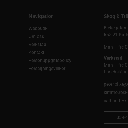
Navigation
Skog & Trä
Blekegatan 
Webbutik
652 21 Karl
Om oss
Verkstad
Mån – fre 0
Kontakt
Verkstad
Personuppgiftspolicy
Mån – fre 0
Försäljningsvillkor
Lunchstängt
peter.blixt
kimmo.rokk
cathrin.fry
054-1