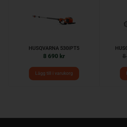
HUSQVARNA 530iPT5
HUSQ
8 690
kr
8
Lägg till i varukorg