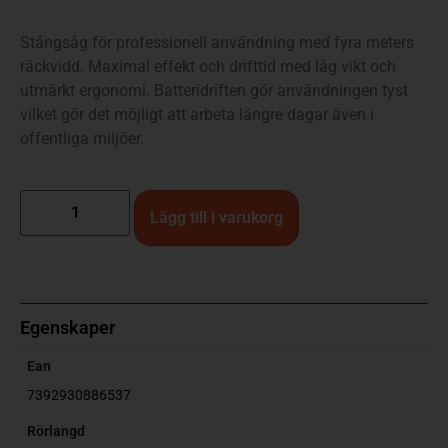
Stångsåg för professionell användning med fyra meters
räckvidd. Maximal effekt och drifttid med låg vikt och
utmärkt ergonomi. Batteridriften gör användningen tyst
vilket gör det möjligt att arbeta längre dagar även i
offentliga miljöer.
Lägg till i varukorg
Egenskaper
Ean
7392930886537
Rörlangd