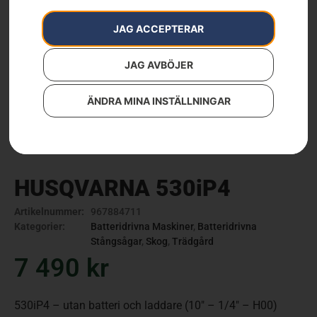
JAG ACCEPTERAR
JAG AVBÖJER
ÄNDRA MINA INSTÄLLNINGAR
HUSQVARNA 530iP4
Artikelnummer:
967884711
Kategorier:
Batteridrivna Maskiner
,
Batteridrivna
Stångsågar
,
Skog
,
Trädgård
7 490
kr
530iP4 – utan batteri och laddare (10″ – 1/4″ – H00)