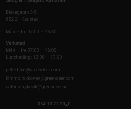
Skog & Trädgård Karlstad
Blekegatan 3-5
652 21 Karlstad
Mån – fre 07:00 – 16:30
Verkstad
Mån – fre 07:00 – 16:00
Lunchstängt 12:00 – 13:00
peter.blixt@greendeer.com
kimmo.rokkonen@greendeer.com
cathrin.frykevik@greendeer.se
054-13 77 20
Skog & Trädgård Mellerud
Eldaregatan 4