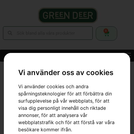
0
Hem
»
Webbutik
»
Batteridrivna Maskiner
»
Batteridrivna Stångsågar
»
Vi använder oss av cookies
HUSQVARNA 530iP4
Vi använder cookies och andra
spårningsteknologier för att förbättra din
surfupplevelse på vår webbplats, för att
visa dig personligt innehåll och riktade
annonser, för att analysera vår
webbplatstrafik och för att förstå var våra
besökare kommer ifrån.