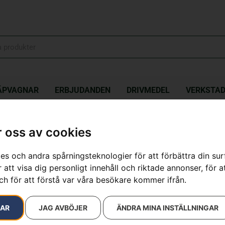
ÄPVAGNAR
ERBJUDANDEN
DRIVMEDEL
VERKSTA
re C80
 oss av cookies
Husqvarna ba
es och andra spårningsteknologier för att förbättra din su
 att visa dig personligt innehåll och riktade annonser, för a
Artikelnummer:
970487801
ch för att förstå var våra besökare kommer ifrån.
Kategorier:
Batteridrivna
Maskiner
RAR
JAG AVBÖJER
ÄNDRA MINA INSTÄLLNINGAR
699
kr