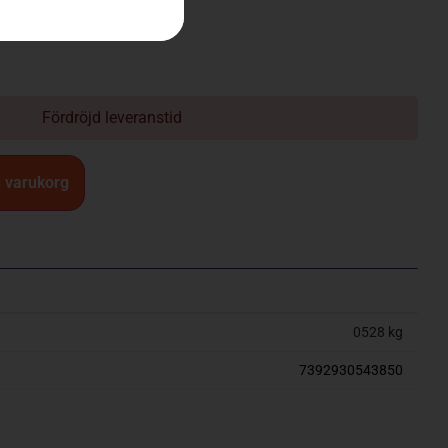
Fördröjd leveranstid
 i varukorg
0528 kg
7392930543850