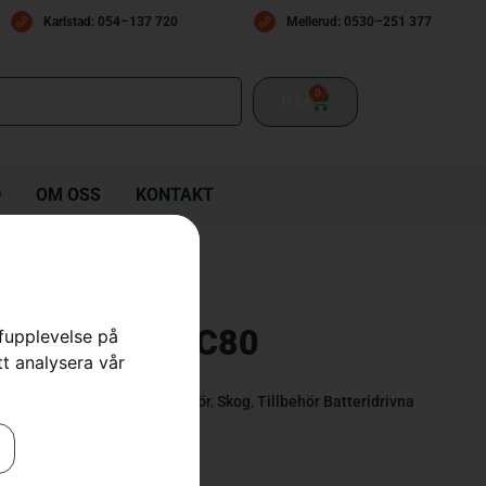
Karlstad: 054–137 720
Mellerud: 0530–251 377
0
0
kr
D
OM OSS
KONTAKT
tteriladdare C80
rfupplevelse på
tt analysera vår
 Maskiner
,
Batterier & Tillbehör
,
Skog
,
Tillbehör Batteridrivna