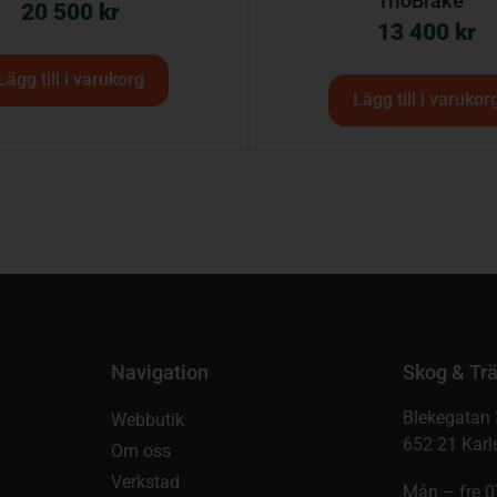
TrioBrake™
20 500
kr
13 400
kr
Lägg till i varukorg
Lägg till i varukor
Navigation
Skog & Trä
Blekegatan 
Webbutik
652 21 Karl
Om oss
Verkstad
Mån – fre 0