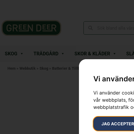
SKOG
TRÄDGÅRD
SKOR & KLÄDER
SL
Hem
»
Webbutik
»
Skog
»
Batterier & Tillbehör
»
Husqvarna batteriladda
Vi använder
Vi använder cooki
vår webbplats, för
webbplatstrafik o
JAG ACCEPTE