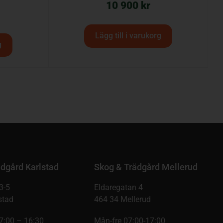
10 900
kr
Lägg till i varukorg
g
dgård Karlstad
Skog & Trädgård Mellerud
3-5
Eldaregatan 4
stad
464 34 Mellerud
7:00 – 16:30
Mån-fre 07:00-17:00