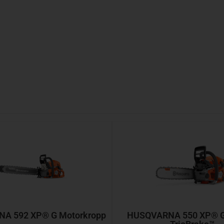
A 592 XP® G Motorkropp
HUSQVARNA 550 XP® G 