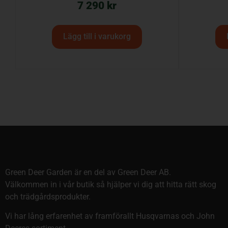
7 290
kr
Lägg till i varukorg
Green Deer Garden är en del av Green Deer AB.
Välkommen in i vår butik så hjälper vi dig att hitta rätt skog
och trädgårdsprodukter.
Vi har lång erfarenhet av framförallt Husqvarnas och John