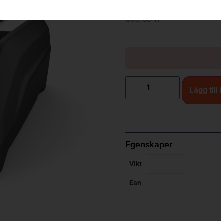
C80, 80 W
Lägg till
Egenskaper
Vikt
Ean