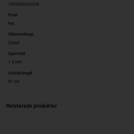
7392930520554
Pixel
Nej
Skärtandstyp
Chisel
Spårvidd
1.5 mm
Svärdslängd
81 cm
Relaterade produkter