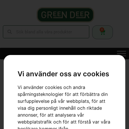
0
Hem
»
Webbutik
»
Skog
»
Skärutrustning
»
Motorsågskedjor
»
Kedja X-
CUT C85, 32″
Vi använder oss av cookies
Vi använder cookies och andra
spårningsteknologier för att förbättra din
surfupplevelse på vår webbplats, för att
visa dig personligt innehåll och riktade
annonser, för att analysera vår
webbplatstrafik och för att förstå var våra
besökare kommer ifrån.