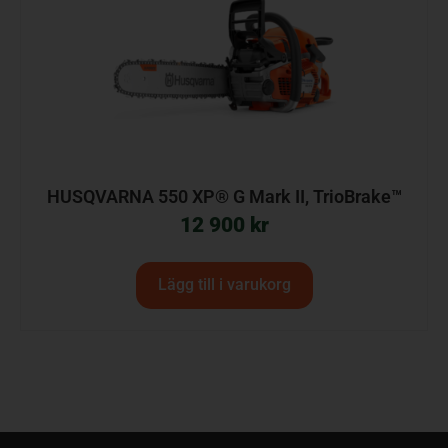
HUSQVARNA 550 XP® G Mark II, TrioBrake™
12 900
kr
Lägg till i varukorg