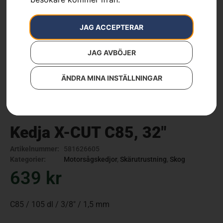
JAG ACCEPTERAR
JAG AVBÖJER
ÄNDRA MINA INSTÄLLNINGAR
Kedja X-CUT C85, 32″
Artikelnummer:
581626605
Kategorier:
Motorsågskedjor
,
Skärutrustning
,
Skog
639
kr
C85 / 105 dl / 3/8″ / 1,5 mm