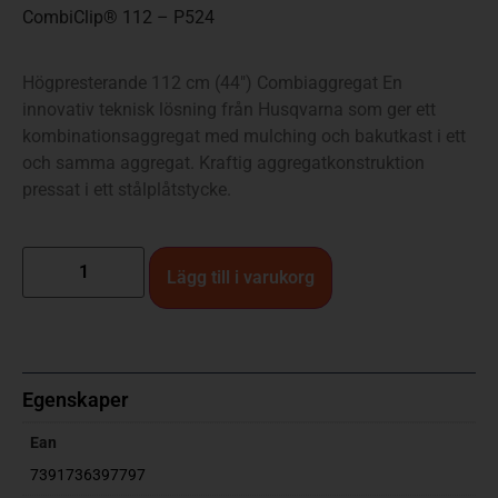
CombiClip® 112 – P524
Högpresterande 112 cm (44″) Combiaggregat En
innovativ teknisk lösning från Husqvarna som ger ett
kombinationsaggregat med mulching och bakutkast i ett
och samma aggregat. Kraftig aggregatkonstruktion
pressat i ett stålplåtstycke.
Lägg till i varukorg
Egenskaper
Ean
7391736397797