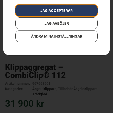
JAG ACCEPTERAR
JAG AVBÖJER
ÄNDRA MINA INSTÄLLNINGAR
Klippaggregat –
CombiClip® 112
Artikelnummer:
967693501
Kategorier:
Åkgräsklippare
,
Tillbehör Åkgräsklippare
,
Trädgård
31 900
kr