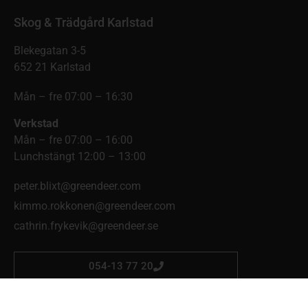
Skog & Trädgård Karlstad
Blekegatan 3-5
652 21 Karlstad
Mån – fre 07:00 – 16:30
Verkstad
Mån – fre 07:00 – 16:00
Lunchstängt 12:00 – 13:00
peter.blixt@greendeer.com
kimmo.rokkonen@greendeer.com
cathrin.frykevik@greendeer.se
054-13 77 20
Skog & Trädgård Mellerud