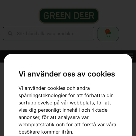
0
Hem
»
Webbutik
»
Trädgård
»
Åkgräsklippare
»
Tillbehör
Vi använder oss av cookies
Åkgräsklippare
»
Klippaggregat – CombiClip® 112
Vi använder cookies och andra
spårningsteknologier för att förbättra din
surfupplevelse på vår webbplats, för att
visa dig personligt innehåll och riktade
annonser, för att analysera vår
webbplatstrafik och för att förstå var våra
besökare kommer ifrån.