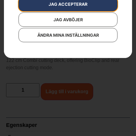
Artikelnummer:
967649101
JAG ACCEPTERAR
Kategorier:
Åkgräsklippare
,
Tillbehör Åkgräsklippare
,
Trädgård
JAG AVBÖJER
32 900
kr
ÄNDRA MINA INSTÄLLNINGAR
CombiClip® 122 – R 400-serien från 2019
122 cm Combi cutting deck, offering BioClip and rear
ejection cutting mode.
Lägg till i varukorg
Egenskaper