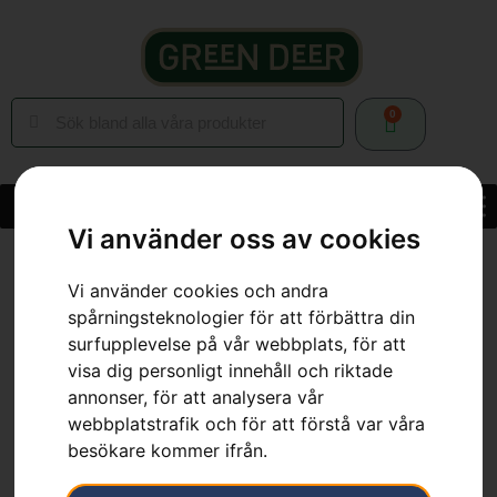
0
Vi använder oss av cookies
Hem
»
Webbutik
»
Trädgård
»
Åkgräsklippare
»
Tillbehör
Åkgräsklippare
»
Klippaggregat – CombiClip® 122
Vi använder cookies och andra
spårningsteknologier för att förbättra din
surfupplevelse på vår webbplats, för att
visa dig personligt innehåll och riktade
annonser, för att analysera vår
Klippaggregat –
webbplatstrafik och för att förstå var våra
besökare kommer ifrån.
CombiClip® 122