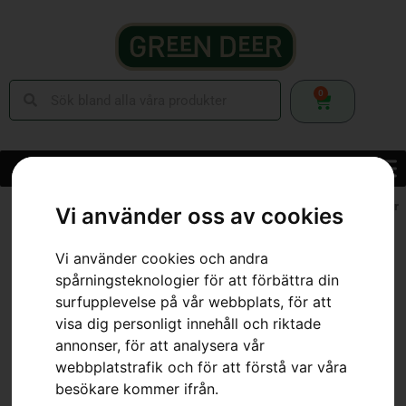
0
Hem
»
Webbutik
»
Skog
»
Skogsverktyg
»
Verktygsbälte
»
Kombihölster
Vi använder oss av cookies
Vi använder cookies och andra
spårningsteknologier för att förbättra din
surfupplevelse på vår webbplats, för att
visa dig personligt innehåll och riktade
annonser, för att analysera vår
webbplatstrafik och för att förstå var våra
besökare kommer ifrån.