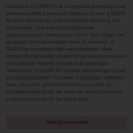
Husqvarna X-GUARD Bio är en vegetabilisk kedjeolja med
premium-kvalitet, baserad på förnybara råvaror. X-GUARD
Bio är en året-runt olja med förstklassig smörjning och
fästförmåga. Tack vare fästförmågan kan
oljekonsumtionen minskas utan risk för ökat slitage. Den
ger också minimala mängder rester på maskinen. X-
GUARD har ett extremt högt viskositetsindex, vilket
innebär att viskositeten varierar mindre med temperaturen
och kedjeoljan fungerar utmärkt även under kalla
förhållanden. X-GUARD Bio oxiderar inte vilket ger mycket
god lagringsstabilitet. Produkten är biologiskt nedbrytbar i
mark och vatten, giftfri för människor och miljö. EU
Ecolabel-certifiering gör det enkelt att veta att produkten
är både miljövänlig och har god kvalitet.
Fördröjd leveranstid