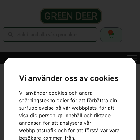
0
Hem
»
Webbutik
»
Skog
»
Smörjmedel & Bränsle
»
Sågkedjeolja
»
Vi använder oss av cookies
Sågkedjeolja X-GUARD BIO
Vi använder cookies och andra
spårningsteknologier för att förbättra din
surfupplevelse på vår webbplats, för att
visa dig personligt innehåll och riktade
annonser, för att analysera vår
webbplatstrafik och för att förstå var våra
besökare kommer ifrån.