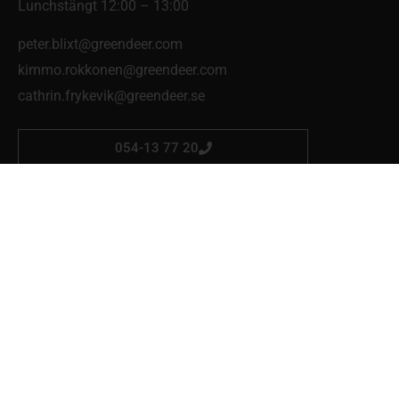
Lunchstängt 12:00 – 13:00
peter.blixt@greendeer.com
kimmo.rokkonen@greendeer.com
cathrin.frykevik@greendeer.se
054-13 77 20
Skog & Trädgård Mellerud
Eldaregatan 4
464 34 Mellerud
Mån-fre 07:00-17:00
martin.polby-edvardsson@greendeer.se