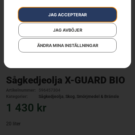
JAG ACCEPTERAR
JAG AVBÖJER
ÄNDRA MINA INSTÄLLNINGAR
Sågkedjeolja X-GUARD BIO
Artikelnummer:
596457304
Kategorier:
Sågkedjeolja
,
Skog
,
Smörjmedel & Bränsle
1 430
kr
20 liter