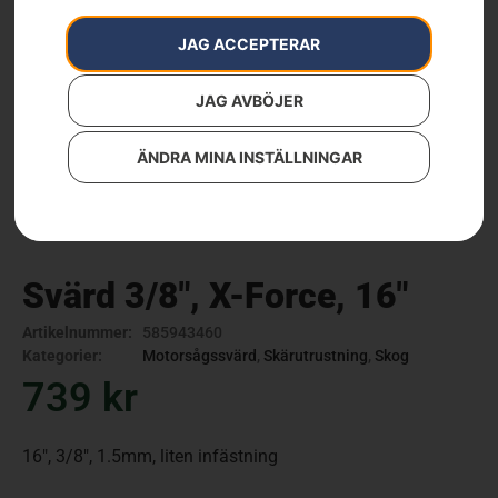
JAG ACCEPTERAR
JAG AVBÖJER
ÄNDRA MINA INSTÄLLNINGAR
Svärd 3/8″, X-Force, 16″
Artikelnummer:
585943460
Kategorier:
Motorsågssvärd
,
Skärutrustning
,
Skog
739
kr
16″, 3/8″, 1.5mm, liten infästning