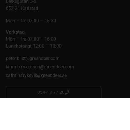
Blekegatan 3-5
652 21 Karlstad
Mån – fre 07:00 – 16:30
Verkstad
Mån – fre 07:00 – 16:00
Lunchstängt 12:00 – 13:00
peter.blixt@greendeer.com
kimmo.rokkonen@greendeer.com
cathrin.frykevik@greendeer.se
054-13 77 20
Skog & Trädgård Mellerud
Eldaregatan 4
464 34 Mellerud