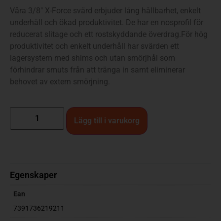
Våra 3/8″ X-Force svärd erbjuder lång hållbarhet, enkelt
underhåll och ökad produktivitet. De har en nosprofil för
reducerat slitage och ett rostskyddande överdrag.För hög
produktivitet och enkelt underhåll har svärden ett
lagersystem med shims och utan smörjhål som
förhindrar smuts från att tränga in samt eliminerar
behovet av extern smörjning.
Lägg till i varukorg
Egenskaper
Ean
7391736219211