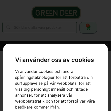
0
Hem
»
Webbutik
»
Skog
»
Skärutrustning
»
Motorsågssvärd
»
Svärd
Vi använder oss av cookies
3/8″, X-Force, 16″
Vi använder cookies och andra
spårningsteknologier för att förbättra din
surfupplevelse på vår webbplats, för att
visa dig personligt innehåll och riktade
annonser, för att analysera vår
webbplatstrafik och för att förstå var våra
besökare kommer ifrån.