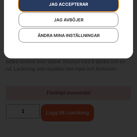
Artikelnummer:
593914359
JAG ACCEPTERAR
Kategorier:
Motorsågssvärd
,
Skärutrustning
,
Skog
519
kr
JAG AVBÖJER
ÄNDRA MINA INSTÄLLNINGAR
14″, .325″, 1,1mm, liten infästning
Svag kurvform och liten nosradie för mindre kastrisk och
bättre kontroll över skäret. Noshjul med 8 tänder och en
nit. Lackering som skyddar mot repor och korrosion.
Fördröjd leveranstid
Lägg till i varukorg