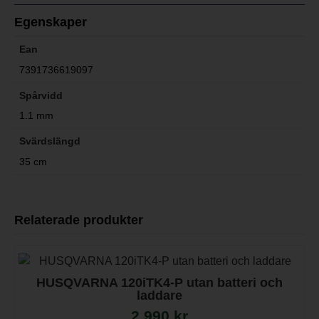
Egenskaper
Ean
7391736619097
Spårvidd
1.1 mm
Svärdslängd
35 cm
Relaterade produkter
HUSQVARNA 120iTK4-P utan batteri och
laddare
2 990
kr