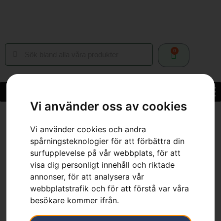
0
Vi använder oss av cookies
Hem
»
Webbutik
»
Skog
»
Skärutrustning
»
Motorsågssvärd
»
Svärd .325” MINI, PIXEL, 14″
Vi använder cookies och andra
spårningsteknologier för att förbättra din
surfupplevelse på vår webbplats, för att
visa dig personligt innehåll och riktade
annonser, för att analysera vår
Svärd .325” MINI, PIXEL,
webbplatstrafik och för att förstå var våra
besökare kommer ifrån.
14″